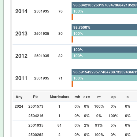
98.68421052631578947368421052
2014
2501935
76
100%
1.315789473684210526315789473
98.7500%
2013
2501935
80
100%
1.2500%
100%
2012
2501935
82
100%
0%
98.59154929577464788732394366
2011
2501935
71
100%
1.408450704225352112676056338
Any
Pla
Matriculats
mh
exc
nt
ap
s
2024
2501573
1
0%
0%
100%
0%
0%
2504216
1
0%
0%
0%
100%
0%
2501935
81
0%
2%
91%
5%
0%
2500262
2
0%
0%
100%
0%
0%