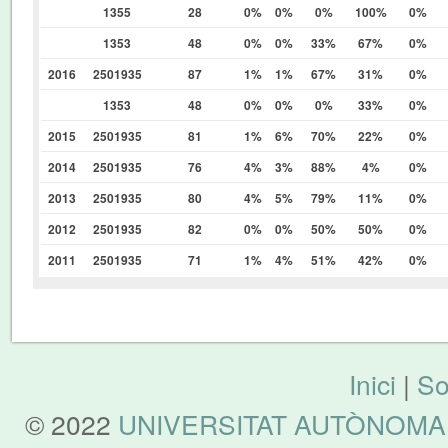
1355
28
0%
0%
0%
100%
0%
1353
48
0%
0%
33%
67%
0%
2016
2501935
87
1%
1%
67%
31%
0%
1353
48
0%
0%
0%
33%
0%
2015
2501935
81
1%
6%
70%
22%
0%
2014
2501935
76
4%
3%
88%
4%
0%
2013
2501935
80
4%
5%
79%
11%
0%
2012
2501935
82
0%
0%
50%
50%
0%
2011
2501935
71
1%
4%
51%
42%
0%
Inici
|
So
© 2022
UNIVERSITAT AUTÒNOMA