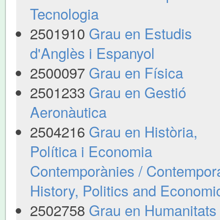
Tecnologia
2501910
Grau en Estudis
d'Anglès i Espanyol
2500097
Grau en Física
2501233
Grau en Gestió
Aeronàutica
2504216
Grau en Història,
Política i Economia
Contemporànies / Contempor
History, Politics and Economi
2502758
Grau en Humanitats