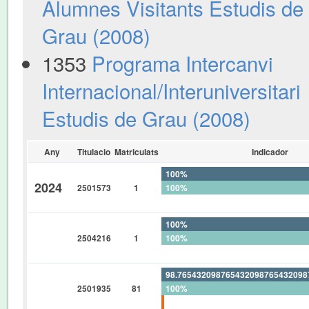
Alumnes Visitants Estudis de
Grau (2008)
1353
Programa Intercanvi
Internacional/Interuniversitari
Estudis de Grau (2008)
Any
Titulacio
Matriculats
Indicador
100%
2024
2501573
1
100%
0%
100%
2504216
1
100%
0%
98.76543209876543209876543209
2501935
81
100%
1.234567901234567901234567901