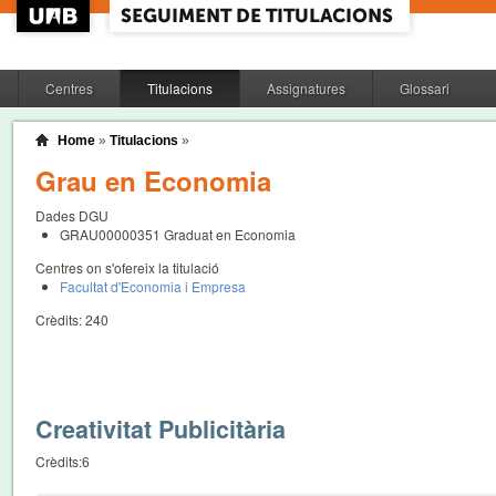
Centres
Titulacions
Assignatures
Glossari
Home
»
Titulacions
»
Grau en Economia
Dades DGU
GRAU00000351
Graduat en Economia
Centres on s'ofereix la titulació
Facultat d'Economia i Empresa
Crèdits:
240
Creativitat Publicitària
Crèdits:
6