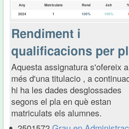
Any
Matriculats
Rend
éxit
%
2024
1
100%
100%
Rendiment i
qualificacions per p
Aquesta assignatura s'ofereix a
més d'una titulacio , a continua
hi ha les dades desglossades
segons el pla en què estan
matriculats els alumnes.
2501572
Grau en Administraci