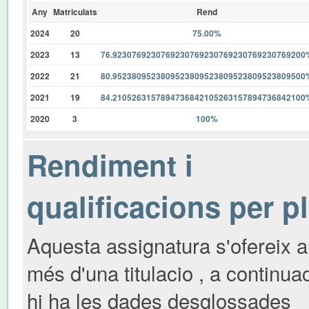
Any
Matriculats
Rend
2024
20
75.00%
2023
13
76.9230769230769230769230769230769230769200
2022
21
80.9523809523809523809523809523809523809500
2021
19
84.2105263157894736842105263157894736842100
2020
3
100%
Rendiment i
qualificacions per p
Aquesta assignatura s'ofereix a
més d'una titulacio , a continua
hi ha les dades desglossades