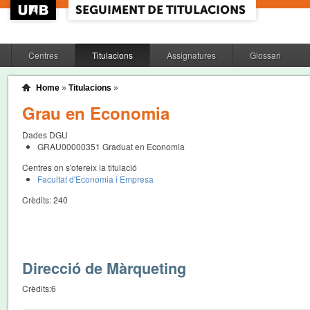
Centres
Titulacions
Assignatures
Glossari
Home
»
Titulacions
»
Grau en Economia
Dades DGU
GRAU00000351
Graduat en Economia
Centres on s'ofereix la titulació
Facultat d'Economia i Empresa
Crèdits:
240
Direcció de Màrqueting
Crèdits:
6