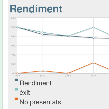
Rendiment
120%
100%
80%
60%
40%
20%
0%
2020
2021
2022
2023
Rendiment
éxit
No presentats