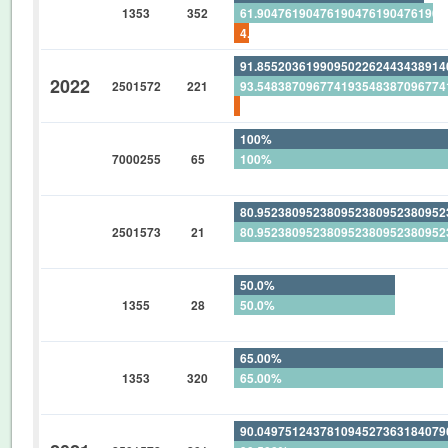
1353
352
61.90476190476190476190476190
4.545454545454545454545454545
91.85520361990950226244343891
2022
2501572
221
93.54838709677419354838709677
1.809954751131221719457013574
100%
7000255
65
100%
0%
80.95238095238095238095238095
2501573
21
80.95238095238095238095238095
0%
50.0%
1355
28
50.0%
0%
65.00%
1353
320
65.00%
0%
90.04975124378109452736318407