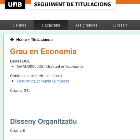
Centres
Titulacions
Assignatures
Glossari
Home
»
Titulacions
»
Grau en Economia
Dades DGU
GRAU00000351
Graduat en Economia
Centres on s'ofereix la titulació
Facultat d'Economia i Empresa
Crèdits:
240
Disseny Organitzatiu
Crèdits:
6