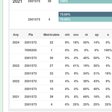
2021
2501572
39
100%
0%
75.00%
2501573
4
75.00%
0%
Any
Pla
Matriculats
mh
exc
nt
ap
s
2024
2501572
22
9%
18%
50%
14%
0%
7000255
1
0%
0%
0%
0%
100%
2501573
30
0%
0%
40%
50%
7%
2023
2501572
27
4%
41%
19%
30%
4%
2501573
32
3%
9%
34%
31%
19%
2022
2501572
23
4%
4%
39%
43%
9%
2501573
10
0%
0%
60%
40%
0%
2021
2501572
39
5%
8%
69%
18%
0%
2501573
4
0%
25%
25%
25%
25%