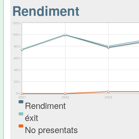
Rendiment
120%
100%
80%
60%
40%
20%
0%
2021
2022
2023
Rendiment
éxit
No presentats