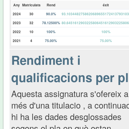
Any
Matriculats
Rend
éxit
2024
30
90.0%
93.103448275862068965517241379310
2023
32
78.12500%
80.645161290322580645161290322580
2022
10
100%
100%
2021
4
75.00%
75.00%
Rendiment i
qualificacions per p
Aquesta assignatura s'ofereix a
més d'una titulacio , a continua
hi ha les dades desglossades
segons el pla en què estan