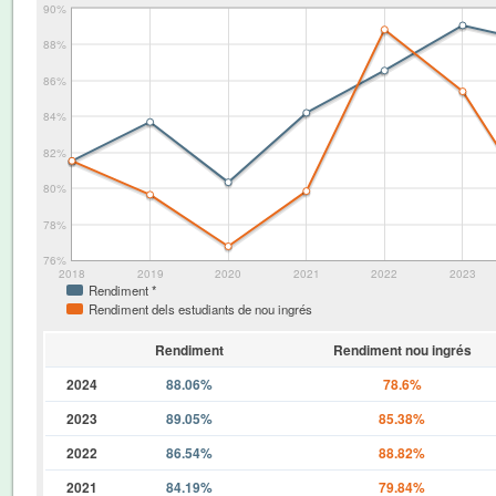
90%
88%
86%
84%
82%
80%
78%
76%
2018
2019
2020
2021
2022
2023
Rendiment *
Rendiment dels estudiants de nou ingrés
Rendiment
Rendiment nou ingrés
2024
88.06%
78.6%
2023
89.05%
85.38%
2022
86.54%
88.82%
2021
84.19%
79.84%