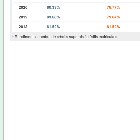
2020
80.33%
76.77%
2019
83.68%
79.64%
2018
81.52%
81.52%
* Rendiment = nombre de crèdits superats / crèdits matriculats