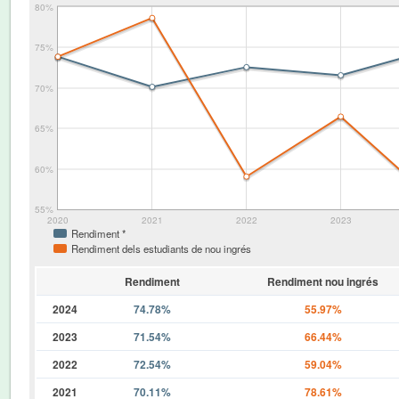
80%
75%
70%
65%
60%
55%
2020
2021
2022
2023
Rendiment *
Rendiment dels estudiants de nou ingrés
Rendiment
Rendiment nou ingrés
2024
74.78%
55.97%
2023
71.54%
66.44%
2022
72.54%
59.04%
2021
70.11%
78.61%