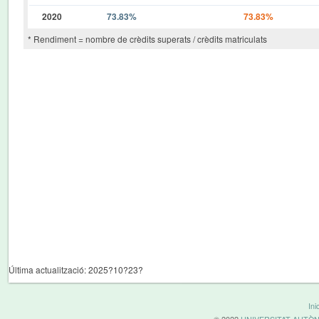
2020
73.83%
73.83%
* Rendiment = nombre de crèdits superats / crèdits matriculats
Última actualització: 2025?10?23?
Inic