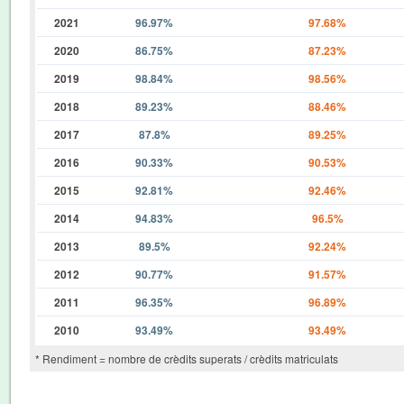
2021
96.97%
97.68%
2020
86.75%
87.23%
2019
98.84%
98.56%
2018
89.23%
88.46%
2017
87.8%
89.25%
2016
90.33%
90.53%
2015
92.81%
92.46%
2014
94.83%
96.5%
2013
89.5%
92.24%
2012
90.77%
91.57%
2011
96.35%
96.89%
2010
93.49%
93.49%
* Rendiment = nombre de crèdits superats / crèdits matriculats