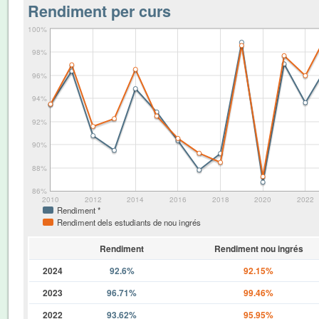
Rendiment per curs
100%
98%
96%
94%
92%
90%
88%
86%
2010
2012
2014
2016
2018
2020
2022
Rendiment *
Rendiment dels estudiants de nou ingrés
Rendiment
Rendiment nou ingrés
2024
92.6%
92.15%
2023
96.71%
99.46%
2022
93.62%
95.95%