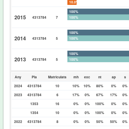
10.0%
100%
2015
4313784
7
100%
0%
100%
2014
4313784
5
100%
0%
100%
2013
4313784
5
100%
0%
Any
Pla
Matriculats
mh
exc
nt
ap
s
2024
4313784
10
10%
10%
80%
0%
0%
2023
4313784
6
17%
0%
67%
17%
0%
1353
16
0%
0%
100%
0%
0%
1354
10
0%
0%
100%
0%
0%
2022
4313784
8
0%
0%
50%
50%
0%