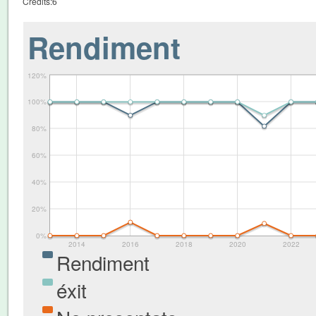
Crèdits:
6
Rendiment
120%
100%
80%
60%
40%
20%
0%
2014
2016
2018
2020
2022
Rendiment
éxit