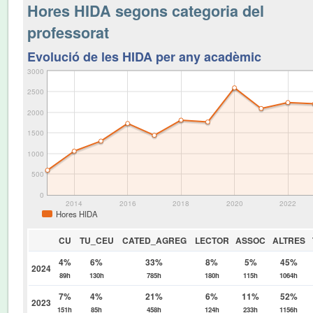
Hores HIDA segons categoria del
professorat
Evolució de les HIDA per any acadèmic
3000
2500
2000
1500
1000
500
0
2014
2016
2018
2020
2022
Hores HIDA
CU
TU_CEU
CATED_AGREG
LECTOR
ASSOC
ALTRES
4%
6%
33%
8%
5%
45%
2024
89h
130h
785h
180h
115h
1064h
7%
4%
21%
6%
11%
52%
2023
151h
85h
458h
124h
233h
1156h