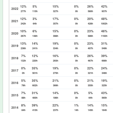
12%
5%
15%
0%
26%
42%
2022
277h
115h
327h
0h
580h
937h
12%
3%
17%
0%
20%
48%
2021
242h
64h
357h
0h
428h
1002h
10%
6%
15%
0%
23%
46%
2020
267h
148h
398h
0h
586h
1193h
13%
14%
19%
0%
23%
31%
2019
236h
241h
334h
0h
407h
549h
7%
12%
16%
0%
26%
39%
2018
132h
220h
293h
0h
467h
698h
0%
35%
19%
0%
22%
24%
2017
0h
501h
275h
0h
321h
346h
5%
35%
21%
0%
21%
19%
2016
79h
602h
369h
0h
355h
325h
7%
31%
14%
0%
5%
43%
2015
88h
400h
186h
0h
64h
565h
8%
39%
22%
1%
14%
15%
2014
84h
415h
237h
14h
145h
164h