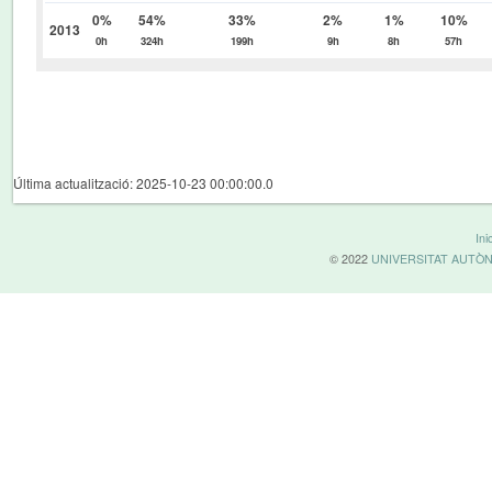
0%
54%
33%
2%
1%
10%
2013
0h
324h
199h
9h
8h
57h
Última actualització: 2025-10-23 00:00:00.0
Inic
© 2022
UNIVERSITAT AUTÒ