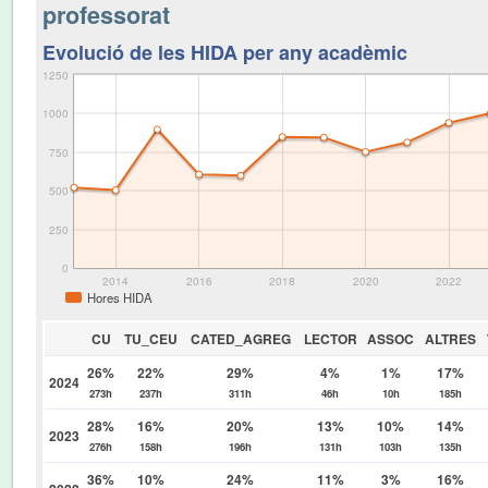
professorat
Evolució de les HIDA per any acadèmic
1250
1000
750
500
250
0
2014
2016
2018
2020
2022
Hores HIDA
CU
TU_CEU
CATED_AGREG
LECTOR
ASSOC
ALTRES
26%
22%
29%
4%
1%
17%
2024
273h
237h
311h
46h
10h
185h
28%
16%
20%
13%
10%
14%
2023
276h
158h
196h
131h
103h
135h
36%
10%
24%
11%
3%
16%