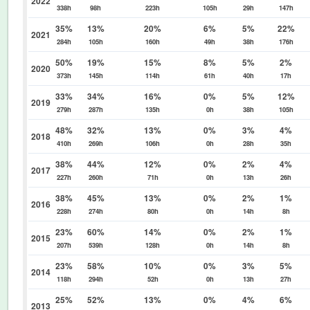
2022
338h
98h
223h
105h
29h
147h
35%
13%
20%
6%
5%
22%
2021
284h
105h
160h
49h
38h
176h
50%
19%
15%
8%
5%
2%
2020
373h
145h
114h
61h
40h
17h
33%
34%
16%
0%
5%
12%
2019
279h
287h
135h
0h
38h
105h
48%
32%
13%
0%
3%
4%
2018
410h
269h
106h
0h
28h
35h
38%
44%
12%
0%
2%
4%
2017
227h
260h
71h
0h
13h
26h
38%
45%
13%
0%
2%
1%
2016
228h
274h
80h
0h
14h
8h
23%
60%
14%
0%
2%
1%
2015
207h
539h
128h
0h
14h
8h
23%
58%
10%
0%
3%
5%
2014
118h
294h
52h
0h
13h
27h
25%
52%
13%
0%
4%
6%
2013