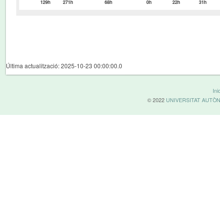
129h
271h
68h
0h
22h
31h
Última actualització: 2025-10-23 00:00:00.0
Inic
© 2022
UNIVERSITAT AUTÒ