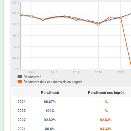
120%
100%
80%
60%
40%
20%
0%
2014
2016
2018
2020
2022
Rendiment *
Rendiment dels estudiants de nou ingrés
Rendiment
Rendiment nou ingrés
2024
66.67%
%
2023
100%
%
2022
92.62%
92.83%
2021
88.6%
93.33%