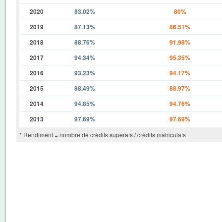
2020
83.02%
80%
2019
87.13%
86.51%
2018
88.76%
91.98%
2017
94.34%
95.35%
2016
93.23%
94.17%
2015
88.49%
88.97%
2014
94.85%
94.76%
2013
97.69%
97.69%
* Rendiment = nombre de crèdits superats / crèdits matriculats