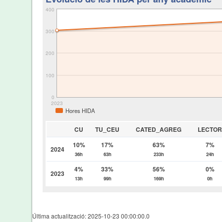
400
300
200
100
0
2023
Hores HIDA
CU
TU_CEU
CATED_AGREG
LECTO
10%
17%
63%
7%
2024
36h
63h
233h
24h
4%
33%
56%
0%
2023
13h
99h
169h
0h
Última actualització: 2025-10-23 00:00:00.0