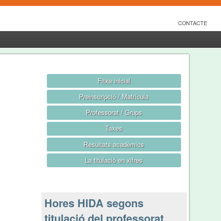
CONTACTE
Fitxa inicial
Preinscripció / Matrícula
Professorat / Grups
Taxes
Resultats acadèmics
La titulació en xifres
Hores HIDA segons
titulació del professorat