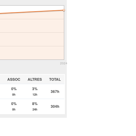
2024
R
ASSOC
ALTRES
TOTAL
0%
3%
367h
0h
12h
0%
8%
304h
0h
24h