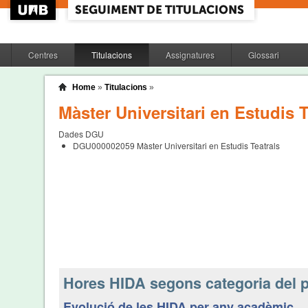
Centres
Titulacions
Assignatures
Glossari
Home
»
Titulacions
»
Màster Universitari en Estudis T
Dades DGU
DGU000002059
Màster Universitari en Estudis Teatrals
Hores HIDA segons categoria del p
Evolució de les HIDA per any acadèmic