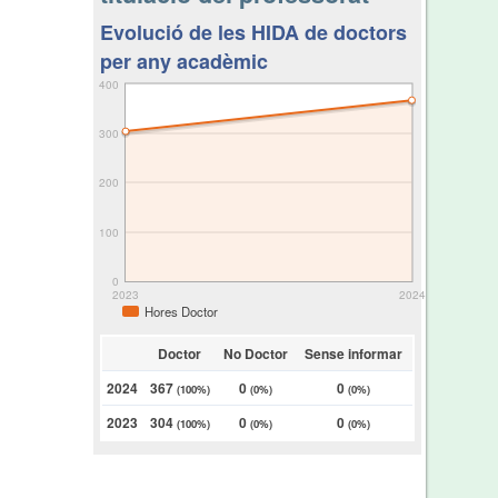
Evolució de les HIDA de doctors
per any acadèmic
400
300
200
100
0
2023
2024
Hores Doctor
Doctor
No Doctor
Sense informar
2024
367
0
0
(100%)
(0%)
(0%)
2023
304
0
0
(100%)
(0%)
(0%)