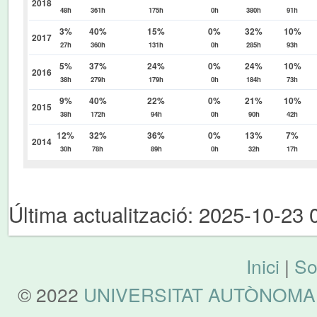
2018
48h
361h
175h
0h
380h
91h
3%
40%
15%
0%
32%
10%
2017
27h
360h
131h
0h
285h
93h
5%
37%
24%
0%
24%
10%
2016
38h
279h
179h
0h
184h
73h
9%
40%
22%
0%
21%
10%
2015
38h
172h
94h
0h
90h
42h
12%
32%
36%
0%
13%
7%
2014
30h
78h
89h
0h
32h
17h
Última actualització: 2025-10-23 
Inici
|
So
© 2022
UNIVERSITAT AUTÒNOMA