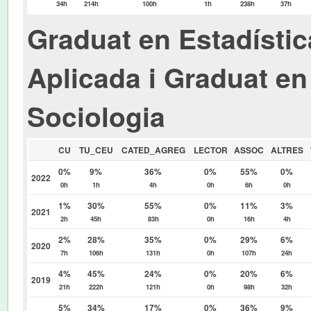
34h
214h
100h
1h
238h
37h
Graduat en Estadístic
Aplicada i Graduat en
Sociologia
CU
TU_CEU
CATED_AGREG
LECTOR
ASSOC
ALTRES
0%
9%
36%
0%
55%
0%
2022
0h
1h
4h
0h
6h
0h
1%
30%
55%
0%
11%
3%
2021
2h
45h
83h
0h
16h
4h
2%
28%
35%
0%
29%
6%
2020
7h
106h
131h
0h
107h
24h
4%
45%
24%
0%
20%
6%
2019
21h
222h
121h
0h
98h
32h
5%
34%
17%
0%
36%
9%