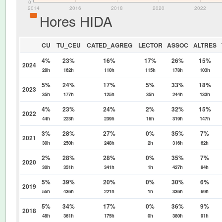
0
2014
2016
2018
2020
2022
Hores HIDA
CU
TU_CEU
CATED_AGREG
LECTOR
ASSOC
ALTRES
4%
23%
16%
17%
26%
15%
2024
28h
162h
110h
115h
178h
103h
5%
24%
17%
5%
33%
18%
2023
35h
177h
125h
35h
244h
133h
4%
23%
24%
2%
32%
15%
2022
44h
223h
239h
16h
319h
147h
3%
28%
27%
0%
35%
7%
2021
30h
250h
248h
2h
316h
62h
2%
28%
28%
0%
35%
7%
2020
30h
351h
341h
1h
427h
84h
5%
39%
20%
0%
30%
6%
2019
55h
436h
221h
1h
336h
69h
5%
34%
17%
0%
36%
9%
2018
48h
361h
175h
0h
380h
91h