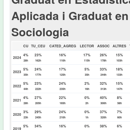
Aplicada i Graduat en
Sociologia
CU
TU_CEU
CATED_AGREG
LECTOR
ASSOC
ALTRES
4%
23%
16%
17%
26%
15%
2024
28h
162h
110h
115h
178h
103h
5%
24%
17%
5%
33%
18%
2023
35h
177h
125h
35h
244h
133h
5%
23%
24%
2%
32%
15%
2022
44h
222h
235h
16h
313h
147h
4%
27%
22%
0%
40%
8%
2021
28h
205h
165h
2h
300h
58h
3%
29%
24%
0%
37%
7%
2020
23h
245h
210h
1h
320h
60h
5%
34%
16%
0%
38%
6%
2019