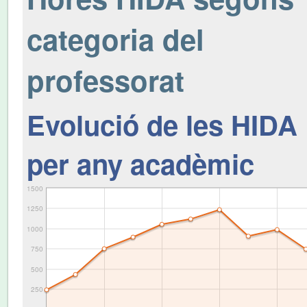
categoria del
professorat
Evolució de les HIDA
per any acadèmic
1500
1250
1000
750
500
250