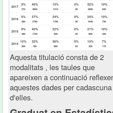
3%
40%
15%
0%
32%
10%
2017
27h
360h
131h
0h
285h
93h
5%
37%
24%
0%
24%
10%
2016
38h
279h
179h
0h
184h
73h
9%
40%
22%
0%
21%
10%
2015
38h
172h
94h
0h
90h
42h
12%
32%
36%
0%
13%
7%
2014
30h
78h
89h
0h
32h
17h
Aquesta titulació consta de 2
modalitats , les taules que
apareixen a continuació reflexe
aquestes dades per cadascuna
d'elles.
Graduat en Estadístic