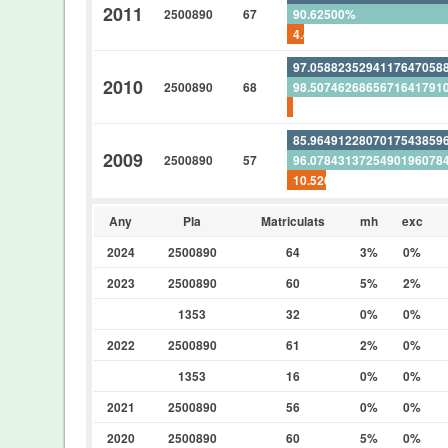
2011
2500890
67
90.62500%
4.47761194029850746268
97.0588235294117647058
2010
2500890
68
98.5074626865671641791
1.47058823529411764705
85.9649122807017543859
2009
2500890
57
96.0784313725490196078
10.5263157894736842105
Any
Pla
Matriculats
mh
exc
2024
2500890
64
3%
0%
2023
2500890
60
5%
2%
1353
32
0%
0%
2022
2500890
61
2%
0%
1353
16
0%
0%
2021
2500890
56
0%
0%
2020
2500890
60
5%
0%