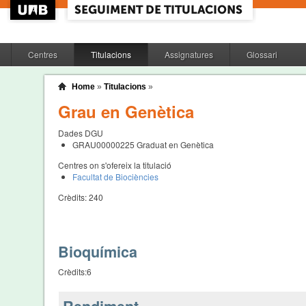
Centres
Titulacions
Assignatures
Glossari
Home
»
Titulacions
»
Grau en Genètica
Dades DGU
GRAU00000225
Graduat en Genètica
Centres on s'ofereix la titulació
Facultat de Biociències
Crèdits:
240
Bioquímica
Crèdits:
6