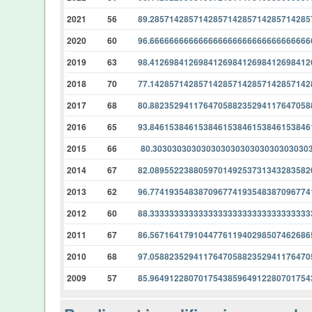
2021
56
89.28571428571428571428571428571428
2020
60
96.66666666666666666666666666666666
2019
63
98.41269841269841269841269841269841
2018
70
77.14285714285714285714285714285714
2017
68
80.88235294117647058823529411764705
2016
65
93.84615384615384615384615384615384
2015
66
80.30303030303030303030303030303030
2014
67
82.08955223880597014925373134328358
2013
62
96.77419354838709677419354838709677
2012
60
88.33333333333333333333333333333333
2011
67
86.56716417910447761194029850746268
2010
68
97.05882352941176470588235294117647
2009
57
85.96491228070175438596491228070175