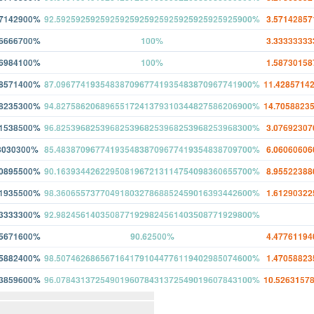
2012
2
4
32
57142900%
92.5925925925925925925925925925925925925900%
3.5714285
2011
3
8
31
66666700%
100%
3.3333333
2010
2
8
43
26984100%
100%
1.5873015
2009
3
4
22
28571400%
87.0967741935483870967741935483870967741900%
11.4285714
88235300%
94.8275862068965517241379310344827586206900%
14.7058823
61538500%
96.8253968253968253968253968253968253968300%
3.0769230
3030300%
85.4838709677419354838709677419354838709700%
6.0606060
20895500%
90.1639344262295081967213114754098360655700%
8.9552238
41935500%
98.3606557377049180327868852459016393442600%
1.6129032
33333300%
92.9824561403508771929824561403508771929800%
65671600%
90.62500%
4.4776119
05882400%
98.5074626865671641791044776119402985074600%
1.4705882
43859600%
96.0784313725490196078431372549019607843100%
10.5263157