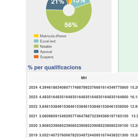
21%
56%
Matrícula d'honor
Excel·lent
Notable
Aprovat
Suspens
% per qualificacions
MH
2024
4.3946188340807174887892376681614349775800
15.
2023
4.4835164835164835164835164835164835164800
16.
2022
3.8461538461538461538461538461538461538500
12.
2021
3.0809859154929577464788732394366197183100
13.
2020
3.9085239085239085239085239085239085239100
12.
2019
3.0521407376006782534972445951674438321300
15.