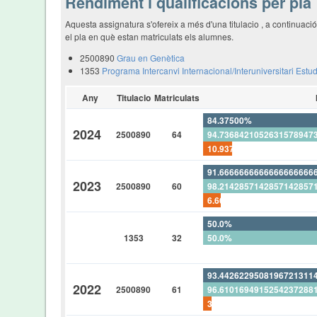
Rendiment i qualificacions per pla
Aquesta assignatura s'ofereix a més d'una titulacio , a continuac
el pla en què estan matriculats els alumnes.
2500890
Grau en Genètica
1353
Programa Intercanvi Internacional/Interuniversitari Estu
Any
Titulacio
Matriculats
84.37500%
2024
2500890
64
94.7368421052631578947
10.937500%
91.6666666666666666666
2023
2500890
60
98.2142857142857142857
6.66666666666666666666
50.0%
1353
32
50.0%
0%
93.4426229508196721311
2022
2500890
61
96.6101694915254237288
3.27868852459016393442