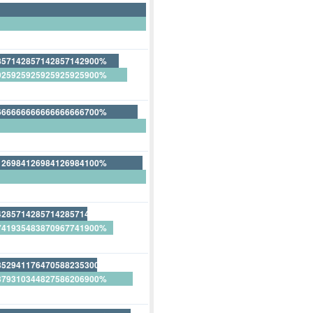
857142857142857142900%
925925925925925925900%
14285714285714285700%
666666666666666666700%
33333333333333333300%
126984126984126984100%
73015873015873015900%
428571428571428571400%
741935483870967741900%
285714285714285714300%
352941176470588235300%
379310344827586206900%
882352941176470588200%