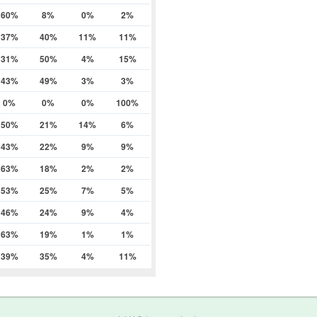
60%
8%
0%
2%
37%
40%
11%
11%
31%
50%
4%
15%
43%
49%
3%
3%
0%
0%
0%
100%
50%
21%
14%
6%
43%
22%
9%
9%
63%
18%
2%
2%
53%
25%
7%
5%
46%
24%
9%
4%
63%
19%
1%
1%
39%
35%
4%
11%