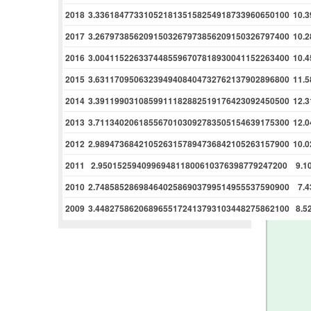
2018
3.3361847733105218135158254918733960650100
10.
2017
3.2679738562091503267973856209150326797400
10.
2016
3.0041152263374485596707818930041152263400
10.
2015
3.6311709506323949408404732762137902896800
11.
2014
3.3911990310859911182882519176423092450500
12.
2013
3.7113402061855670103092783505154639175300
12.
2012
2.9894736842105263157894736842105263157900
10.
2011
2.950152594099694811800610376398779247200
9.1
2010
2.7485852869846402586903799514955537590900
7.
2009
3.4482758620689655172413793103448275862100
8.5