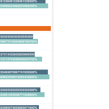
461538461538461538500%
253968253968253968300%
69230769230769230800%
03030303030303030300%
709677419354838709700%
06060606060606060600%
537313432835820895500%
213114754098360655700%
31343283582089552200%
935483870967741935500%
868852459016393442600%
32258064516129032300%
333333333333333333300%
824561403508771929800%
402985074626865671600%