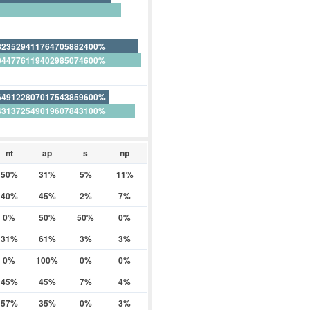
65671641791044776100%
823529411764705882400%
044776119402985074600%
88235294117647058800%
649122807017543859600%
431372549019607843100%
263157894736842105300%
nt
ap
s
np
50%
31%
5%
11%
40%
45%
2%
7%
0%
50%
50%
0%
31%
61%
3%
3%
0%
100%
0%
0%
45%
45%
7%
4%
57%
35%
0%
3%