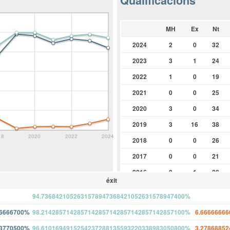
Qualificacions
MH
Ex
Nt
2024
2
0
32
2023
3
1
24
2022
1
0
19
2021
0
0
25
2020
3
0
34
2019
3
16
38
18
2020
2022
2024
2018
0
0
26
2017
0
0
21
2016
0
1
28
éxit
2015
2
4
33
94.7368421052631578947368421052631578947400%
2014
3
8
29
66666700%
98.2142857142857142857142857142857142857100%
6.6666666
2013
3
7
39
73770500%
96.6101694915254237288135593220338983050800%
3.2786885