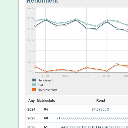
Rendiment
120%
100%
80%
60%
40%
20%
0%
2010
2012
2014
2016
20
Rendiment
éxit
No presentats
Any
Matriculats
Rend
2024
64
84.37500%
2023
60
91.66666666666666666666666666666666
2022
61
93.44262295081967213114754098360655