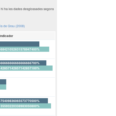
ió hi ha les dades desglossades segons
dis de Grau (2008)
Indicador
368421052631578947400%
666666666666666666700%
142857142857142857100%
66666666666666666700%
475409836065573770500%
135593220338983050800%
62295081967213114800%