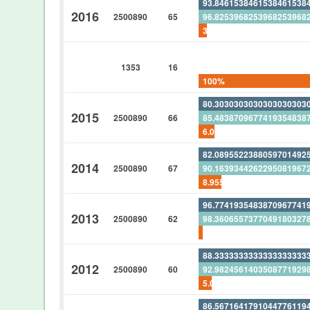
93.8461538461538461538
2016
2500890
65
96.8253968253968253968
3.07692307692307692307
0%
1353
16
0%
100%
80.3030303030303030303
2015
2500890
66
85.4838709677419354838
6.06060606060606060606
82.0895522388059701492
2014
2500890
67
90.1639344262295081967
8.95522388059701492537
96.7741935483870967741
2013
2500890
62
98.3606557377049180327
1.61290322580645161290
88.3333333333333333333
2012
2500890
60
92.9824561403508771929
5.00%
86.5671641791044776119