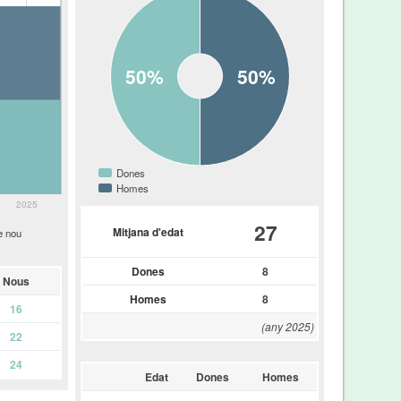
50%
50%
Dones
Homes
2025
27
Mitjana d'edat
e nou
Dones
8
Nous
Homes
8
16
(any 2025)
22
24
Edat
Dones
Homes