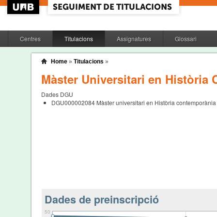
Centres
Titulacions
Assignatures
Glossari
Home
»
Titulacions
»
Màster Universitari en Històri
Dades DGU
DGU000002084
Màster universitari en Història contemporània
Dades de preinscripció
50