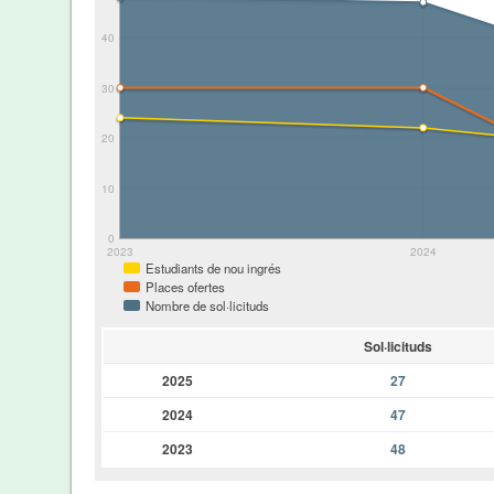
40
30
20
10
0
2023
2024
Estudiants de nou ingrés
Places ofertes
Nombre de sol·licituds
Sol·licituds
2025
27
2024
47
2023
48