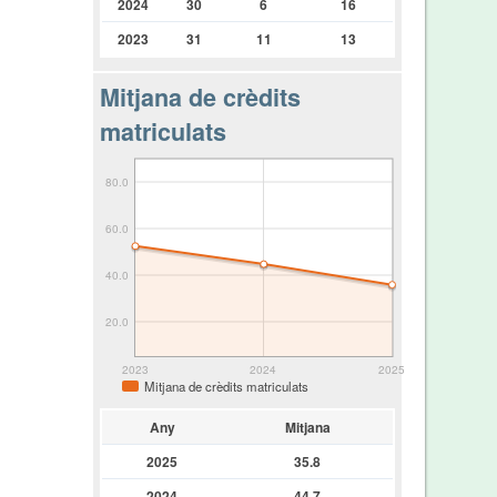
2024
30
6
16
2023
31
11
13
Mitjana de crèdits
matriculats
80.0
60.0
40.0
20.0
2023
2024
2025
Mitjana de crèdits matriculats
Any
Mitjana
2025
35.8
2024
44.7