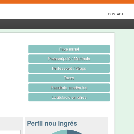
CONTACTE
Fitxa inicial
Preinscripció / Matrícula
Professorat / Grups
Taxes
Resultats acadèmics
La titulació en xifres
Perfil nou ingrés