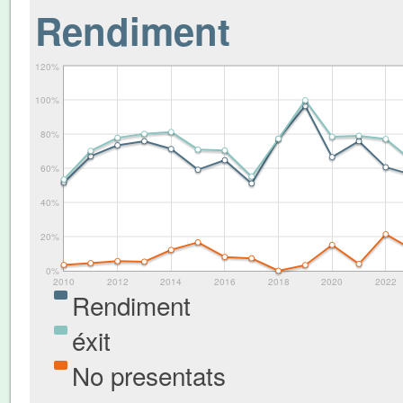
Rendiment
120%
100%
80%
60%
40%
20%
0%
2010
2012
2014
2016
2018
2020
2022
Rendiment
éxit
No presentats