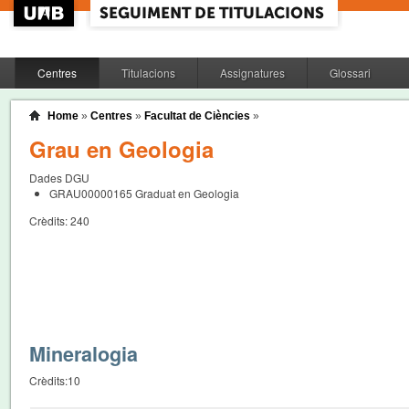
Centres
Titulacions
Assignatures
Glossari
Home
»
Centres
»
Facultat de Ciències
»
Grau en Geologia
Dades DGU
GRAU00000165
Graduat en Geologia
Crèdits:
240
Mineralogia
Crèdits:
10