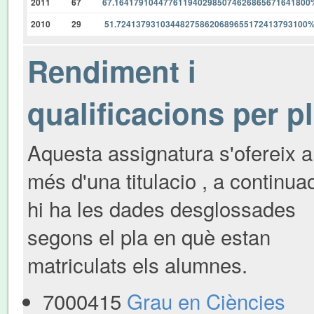
2011
67
67.1641791044776119402985074626865671641800
2010
29
51.724137931034482758620689655172413793100
Rendiment i
qualificacions per p
Aquesta assignatura s'ofereix a
més d'una titulacio , a continua
hi ha les dades desglossades
segons el pla en què estan
matriculats els alumnes.
7000415
Grau en Ciències