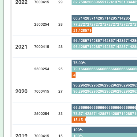
2022
7000415
29
82.75862068965517241379310344
0%
60.71428571428571428571428571
2500254
28
77.27272727272727272727272727
21.42857142857142857142857142
96.42857142857142857142857142
2021
7000415
28
96.42857142857142857142857142
0%
76.00%
2500254
25
79.16666666666666666666666666
4.00%
96.29629629629629629629629629
2020
7000415
27
96.29629629629629629629629629
0%
66.66666666666666666666666666
2500254
33
78.57142857142857142857142857
15.15151515151515151515151515
100%
2019
7000415
15
100%