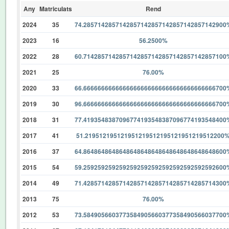
Any
Matriculats
Rend
2024
35
74.2857142857142857142857142857142857142900
2023
16
56.2500%
2022
28
60.7142857142857142857142857142857142857100
2021
25
76.00%
2020
33
66.6666666666666666666666666666666666666700
2019
30
96.6666666666666666666666666666666666666700
2018
31
77.4193548387096774193548387096774193548400
2017
41
51.219512195121951219512195121951219512200
2016
37
64.8648648648648648648648648648648648648600
2015
54
59.2592592592592592592592592592592592592600
2014
49
71.4285714285714285714285714285714285714300
2013
75
76.00%
2012
53
73.5849056603773584905660377358490566037700