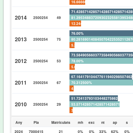
16.66666666666666666666666666
71.42857142857142857142857142
2014
2500254
49
81.39534883720930232558139534
12.24489795918367346938775510
76.00%
2013
2500254
75
80.28169014084507042253521126
5.333333333333333333333333333
73.58490566037735849056603773
2012
2500254
53
78.00%
5.660377358490566037735849056
67.16417910447761194029850746
2011
2500254
67
70.312500%
4.477611940298507462686567164
51.72413793103448275862068965
2010
2500254
29
53.57142857142857142857142857
3.448275862068965517241379310
Any
Pla
Matriculats
mh
exc
nt
ap
s
2024
7000415
21
0%
0%
33%
62%
0%