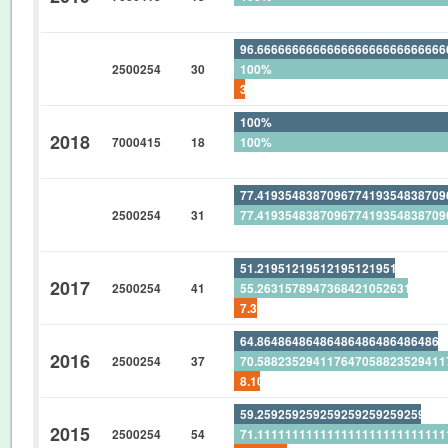
0%
96.66666666666666666666666666
2500254
30
100%
3.333333333333333333333333333
100%
2018
7000415
18
100%
0%
77.41935483870967741935483870
2500254
31
77.41935483870967741935483870
0%
51.21951219512195121951219512
2017
2500254
41
55.26315789473684210526315789
7.317073170731707317073170731
64.86486486486486486486486486
2016
2500254
37
70.58823529411764705882352941
8.108108108108108108108108108
59.25925925925925925925925925
2015
2500254
54
71.11111111111111111111111111