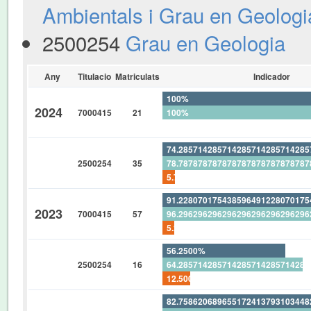
Ambientals i Grau en Geologi
2500254
Grau en Geologia
Any
Titulacio
Matriculats
Indicador
100%
2024
7000415
21
100%
0%
74.28571428571428571428571428
2500254
35
78.78787878787878787878787878
5.714285714285714285714285714
91.22807017543859649122807017
2023
7000415
57
96.29629629629629629629629629
5.263157894736842105263157894
56.2500%
2500254
16
64.28571428571428571428571428
12.500%
82.75862068965517241379310344