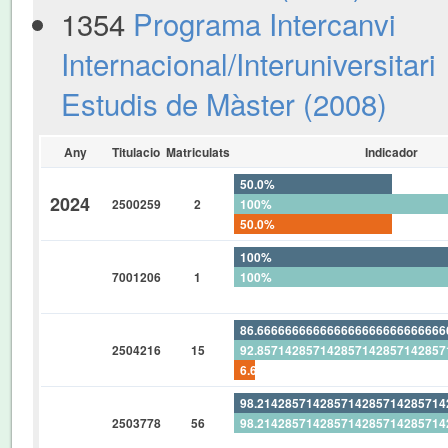
1354
Programa Intercanvi
Internacional/Interuniversitari
Estudis de Màster (2008)
Any
Titulacio
Matriculats
Indicador
50.0%
2024
2500259
2
100%
50.0%
100%
7001206
1
100%
0%
86.66666666666666666666666666
2504216
15
92.85714285714285714285714285
6.666666666666666666666666666
98.21428571428571428571428571
2503778
56
98.21428571428571428571428571
0%