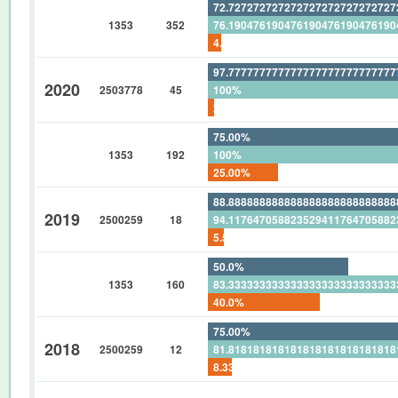
72.72727272727272727272727272
1353
352
76.19047619047619047619047619
4.545454545454545454545454545
97.77777777777777777777777777
2020
2503778
45
100%
2.222222222222222222222222222
75.00%
1353
192
100%
25.00%
88.88888888888888888888888888
2019
2500259
18
94.11764705882352941176470588
5.555555555555555555555555555
50.0%
1353
160
83.33333333333333333333333333
40.0%
75.00%
2018
2500259
12
81.81818181818181818181818181
8.333333333333333333333333333
0%