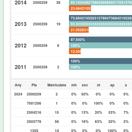
2014
2500259
38
93.10344827586206896551724137
23.68421052631578947368421052
73.68421052631578947368421052
2013
2500259
19
93.33333333333333333333333333
21.05263157894736842105263157
87.500%
2012
2500259
8
100%
12.500%
100%
2011
2500259
2
100%
0%
Any
Pla
Matriculats
mh
exc
nt
ap
s
2024
2500259
2
0%
50%
0%
0%
0%
7001206
1
0%
0%
100%
0%
0%
2504216
15
0%
13%
20%
53%
7%
2503778
56
0%
16%
63%
20%
2%
1355
14
0%
0%
0%
100%
0%