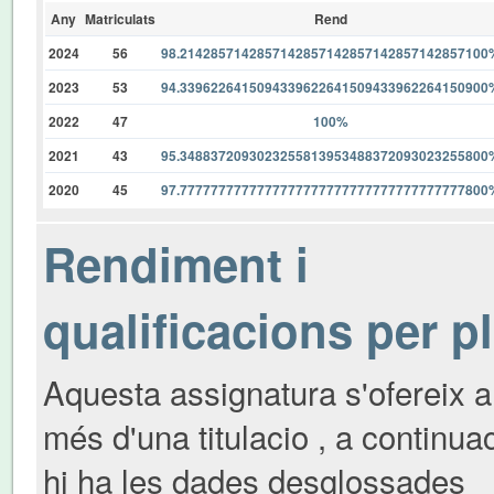
Any
Matriculats
Rend
2024
56
98.2142857142857142857142857142857142857100
2023
53
94.3396226415094339622641509433962264150900
2022
47
100%
2021
43
95.3488372093023255813953488372093023255800
2020
45
97.7777777777777777777777777777777777777800
Rendiment i
qualificacions per p
Aquesta assignatura s'ofereix a
més d'una titulacio , a continua
hi ha les dades desglossades