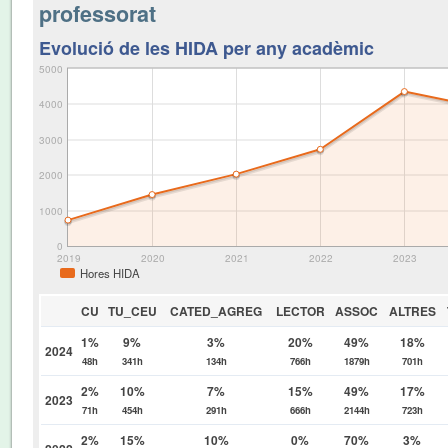
professorat
Evolució de les HIDA per any acadèmic
5000
4000
3000
2000
1000
0
2019
2020
2021
2022
2023
Hores HIDA
CU
TU_CEU
CATED_AGREG
LECTOR
ASSOC
ALTRES
1%
9%
3%
20%
49%
18%
2024
48h
341h
134h
766h
1879h
701h
2%
10%
7%
15%
49%
17%
2023
71h
454h
291h
666h
2144h
723h
2%
15%
10%
0%
70%
3%