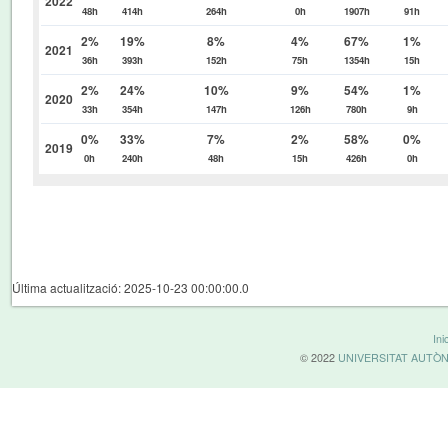
2022
48h
414h
264h
0h
1907h
91h
2%
19%
8%
4%
67%
1%
2021
36h
393h
152h
75h
1354h
15h
2%
24%
10%
9%
54%
1%
2020
33h
354h
147h
126h
780h
9h
0%
33%
7%
2%
58%
0%
2019
0h
240h
48h
15h
426h
0h
Última actualització: 2025-10-23 00:00:00.0
Inic
© 2022
UNIVERSITAT AUTÒ