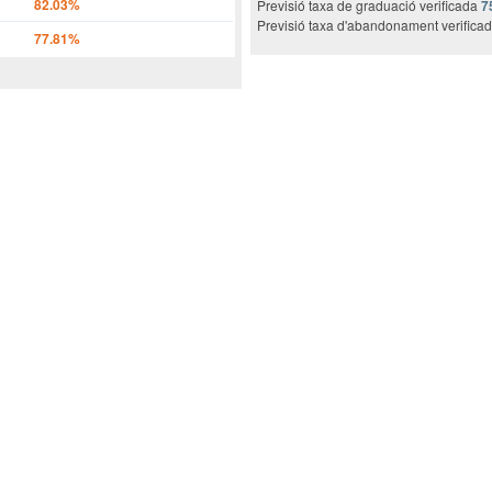
82.03%
Previsió taxa de graduació verificada
7
Previsió taxa d'abandonament verifica
77.81%