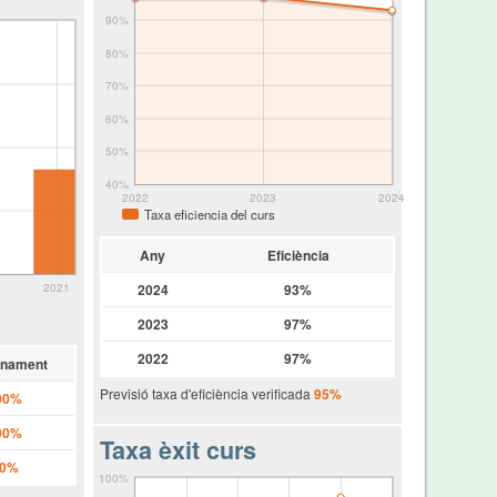
90%
80%
70%
60%
50%
40%
2022
2023
2024
Taxa eficiencia del curs
Any
Eficiència
2021
2024
93%
2023
97%
2022
97%
nament
Previsió taxa d'eficiència verificada
95%
00%
00%
Taxa èxit curs
.0%
100%