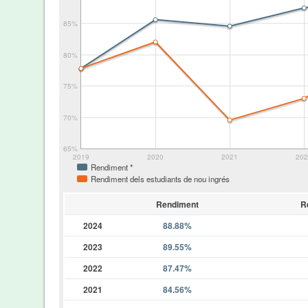
85%
80%
75%
70%
65%
2019
2020
2021
20
Rendiment *
Rendiment dels estudiants de nou ingrés
Rendiment
R
2024
88.88%
2023
89.55%
2022
87.47%
2021
84.56%