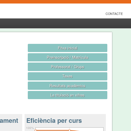
CONTACTE
Fitxa inicial
Preinscripció / Matrícula
Professorat / Grups
Taxes
Resultats acadèmics
La titulació en xifres
nament
Eficiència per curs
100%