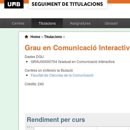
Centres
Titulacions
Assignatures
Glossari
Home
»
Titulacions
»
Grau en Comunicació Interactiv
Dades DGU
GRAU00000704
Graduat en Comunicació Interactiva
Centres on s'ofereix la titulació
Facultat de Ciències de la Comunicació
Crèdits:
240
Rendiment per curs
90%