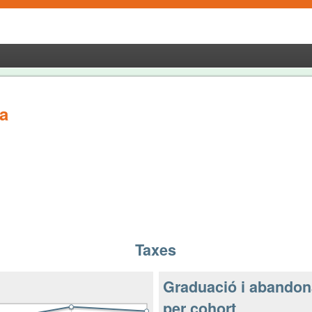
a
Taxes
Graduació i abando
per cohort