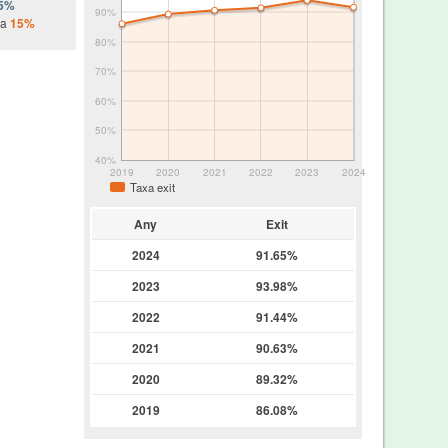
5%
90%
da
15%
80%
70%
60%
50%
40%
2019
2020
2021
2022
2023
2024
Taxa exit
Any
Exit
2024
91.65%
2023
93.98%
2022
91.44%
2021
90.63%
2020
89.32%
2019
86.08%