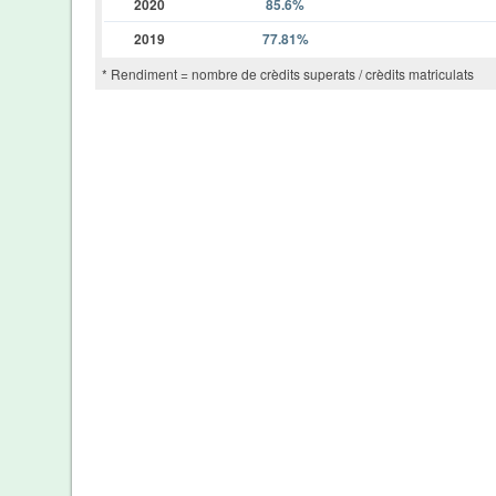
2020
85.6%
2019
77.81%
* Rendiment = nombre de crèdits superats / crèdits matriculats