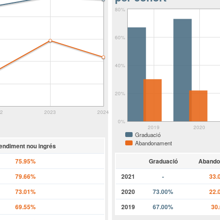
80%
60%
40%
20%
22
2023
2024
0%
2019
2020
Graduació
Abandonament
endiment nou ingrés
75.95%
Graduació
Abando
79.66%
2021
-
33.
73.01%
2020
73.00%
22.
69.55%
2019
67.00%
30