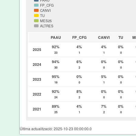
PAAU
FP_CFG
CANVI
TU
MES25
ALTRES
PAAU
FP_CFG
CANVI
TU
M
92%
4%
4%
0%
2025
23
1
1
0
94%
6%
0%
0%
2024
30
2
0
0
95%
0%
5%
0%
2023
19
0
1
0
92%
8%
0%
0%
2022
24
2
0
0
89%
4%
7%
0%
2021
25
1
2
0
Última actualització: 2025-10-23 00:00:00.0