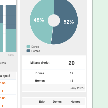
48%
52%
Dones
Homes
4
2025
20
Mitjana d'edat
e nou
Dones
12
a opció
Homes
13
0.96
(any 2025)
1
0.85
Edat
Dones
Homes
1