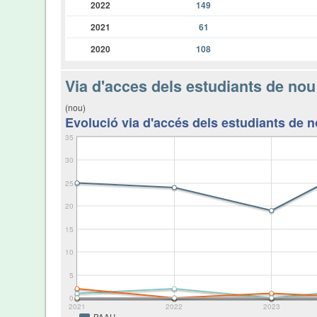
2022
149
2021
61
2020
108
Via d'acces dels estudiants de nou
(nou)
Evolució via d'accés dels estudiants de n
35
30
25
20
15
10
5
0
2021
2022
2023