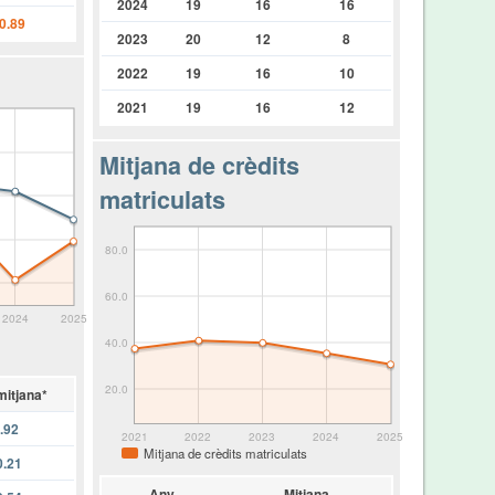
2024
19
16
16
0.89
2023
20
12
8
2022
19
16
10
2021
19
16
12
Mitjana de crèdits
matriculats
80.0
60.0
2024
2025
40.0
20.0
mitjana*
.92
2021
2022
2023
2024
2025
Mitjana de crèdits matriculats
0.21
Any
Mitjana