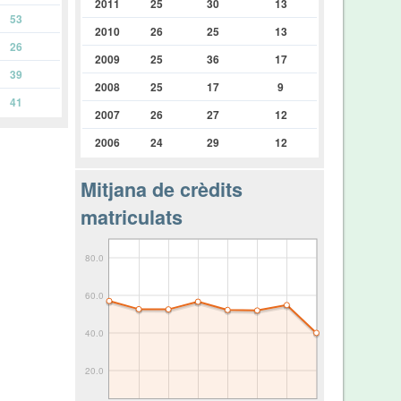
2011
25
30
13
53
2010
26
25
13
26
2009
25
36
17
39
2008
25
17
9
41
2007
26
27
12
2006
24
29
12
Mitjana de crèdits
matriculats
80.0
60.0
40.0
20.0