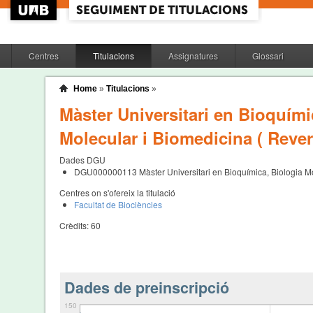
Centres
Titulacions
Assignatures
Glossari
Home
»
Titulacions
»
Màster Universitari en Bioquími
Molecular i Biomedicina ( Reveri
Dades DGU
DGU000000113
Màster Universitari en Bioquímica, Biologia M
Centres on s'ofereix la titulació
Facultat de Biociències
Crèdits:
60
Dades de preinscripció
150