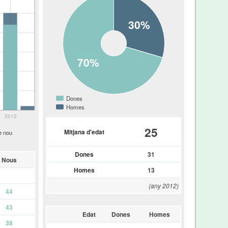
30%
70%
Dones
Homes
2012
25
Mitjana d'edat
e nou
Dones
31
Nous
Homes
13
(any 2012)
44
43
Edat
Dones
Homes
38