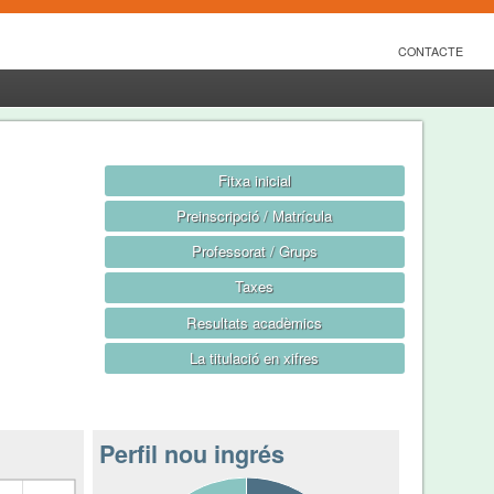
CONTACTE
Fitxa inicial
Preinscripció / Matrícula
Professorat / Grups
Taxes
Resultats acadèmics
La titulació en xifres
Perfil nou ingrés