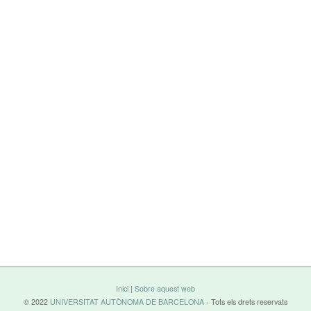
Inici
|
Sobre aquest web
© 2022
UNIVERSITAT AUTÒNOMA DE BARCELONA
- Tots els drets reservats