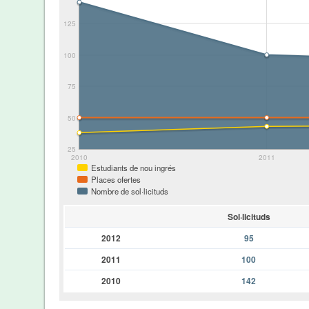
125
100
75
50
25
2010
2011
Estudiants de nou ingrés
Places ofertes
Nombre de sol·licituds
Sol·licituds
2012
95
2011
100
2010
142