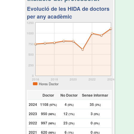
Evolució de les HIDA de doctors
per any acadèmic
1250
1000
750
500
250
0
2016
2018
2020
2022
2024
Hores Doctor
Doctor
No Doctor
Sense informar
2024
1108
4
35
(97%)
(0%)
(3%)
2023
950
12
3
(98%)
(1%)
(0%)
2022
997
23
0
(98%)
(2%)
(0%)
2021
620
6
0
(99%)
(1%)
(0%)