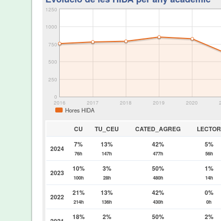
1250
1000
750
500
250
0
2016
2017
2018
2019
2020
Hores HIDA
CU
TU_CEU
CATED_AGREG
LECTO
7%
13%
42%
5%
2024
76h
147h
477h
56h
10%
3%
50%
1%
2023
100h
28h
480h
14h
21%
13%
42%
0%
2022
214h
136h
430h
0h
18%
2%
50%
2%
2021