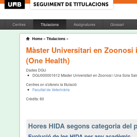
Centres
Titulacions
Assignatures
Glossari
Home
»
Titulacions
»
Màster Universitari en Zoonosi 
(One Health)
Dades DGU
DGU000001612
Màster Universitari en Zoonosi i Una Sola Sal
Centres on s'ofereix la titulació
Facultat de Veterinària
Crèdits:
60
Hores HIDA segons categoria del p
Evolució de les HIDA per any acadèmic