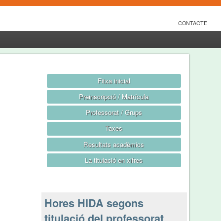
CONTACTE
Fitxa inicial
Preinscripció / Matrícula
Professorat / Grups
Taxes
Resultats acadèmics
La titulació en xifres
Hores HIDA segons
titulació del professorat