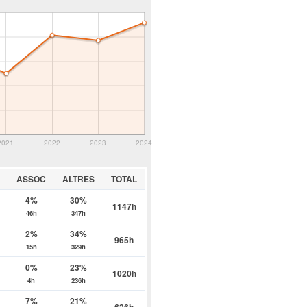
2021
2022
2023
2024
R
ASSOC
ALTRES
TOTAL
4%
30%
1147h
46h
347h
2%
34%
965h
15h
329h
0%
23%
1020h
4h
236h
7%
21%
626h