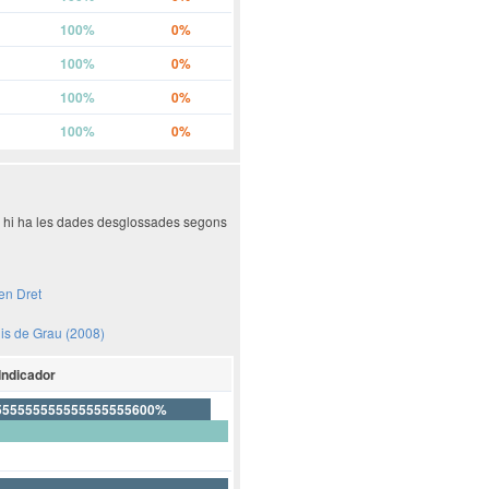
100%
0%
100%
0%
100%
0%
100%
0%
ió hi ha les dades desglossades segons
en Dret
dis de Grau (2008)
Indicador
555555555555555555600%
44444444444444444400%