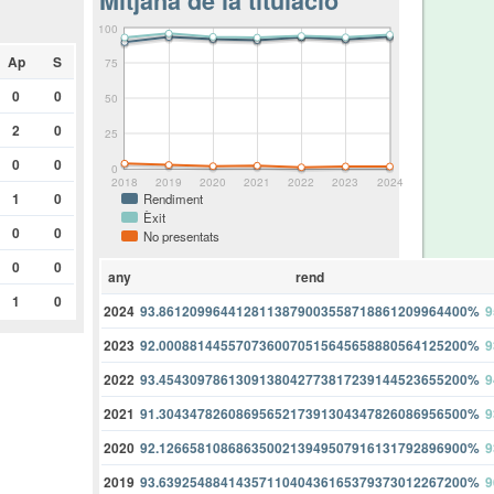
Mitjana de la titulació
100
Ap
S
75
0
0
50
2
0
25
0
0
0
2018
2019
2020
2021
2022
2023
2024
1
0
Rendiment
Èxit
0
0
No presentats
0
0
any
rend
1
0
2024
93.8612099644128113879003558718861209964400%
9
2023
92.0008814455707360070515645658880564125200%
9
2022
93.4543097861309138042773817239144523655200%
9
2021
91.3043478260869565217391304347826086956500%
9
2020
92.1266581086863500213949507916131792896900%
9
2019
93.6392548841435711040436165379373012267200%
9