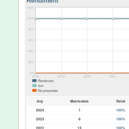
Rendiment
120%
100%
80%
60%
40%
20%
0%
2018
2019
2020
2021
Rendiment
éxit
No presentats
Any
Matriculats
Rend
2024
1
100%
2023
6
100%
2022
13
100%