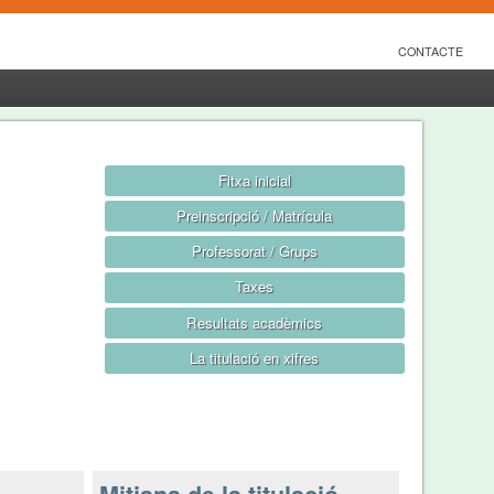
CONTACTE
Fitxa inicial
Preinscripció / Matrícula
Professorat / Grups
Taxes
Resultats acadèmics
La titulació en xifres