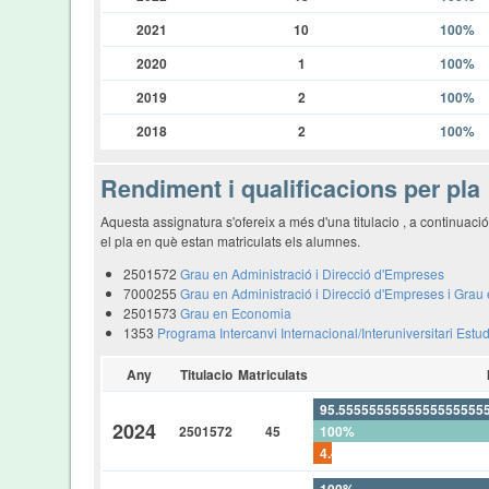
2021
10
100%
2020
1
100%
2019
2
100%
2018
2
100%
Rendiment i qualificacions per pla
Aquesta assignatura s'ofereix a més d'una titulacio , a continuac
el pla en què estan matriculats els alumnes.
2501572
Grau en Administració i Direcció d'Empreses
7000255
Grau en Administració i Direcció d'Empreses i Grau 
2501573
Grau en Economia
1353
Programa Intercanvi Internacional/Interuniversitari Estu
Any
Titulacio
Matriculats
95.5555555555555555555
2024
2501572
45
100%
4.44444444444444444444
100%