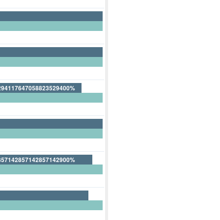
294117647058823529400%
705882352941176470600%
857142857142857142900%
42857142857142857100%