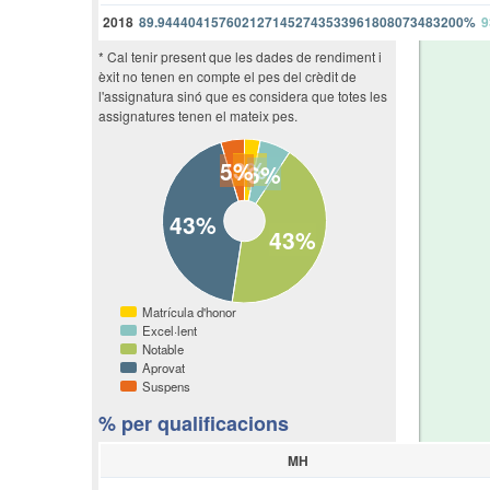
2018
89.9444041576021271452743533961808073483200%
9
* Cal tenir present que les dades de rendiment i
èxit no tenen en compte el pes del crèdit de
l'assignatura sinó que es considera que totes les
assignatures tenen el mateix pes.
3%
5%
6%
43%
43%
Matrícula d'honor
Excel·lent
Notable
Aprovat
Suspens
% per qualificacions
MH