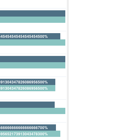
545454545454545454500%
54545454545454545500%
391304347826086956500%
391304347826086956500%
666666666666666666700%
695652173913043478300%
66666666666666666700%