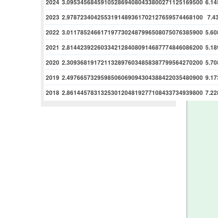
2024
3.0953456845910528694080433800271125169500
6.1
2023
2.9787234042553191489361702127659574468100
7.4
2022
3.0117852466171977302487996508075076385900
5.6
2021
2.8144239226033421284080914687774846086200
5.1
2020
2.3093681917211328976034858387799564270200
5.7
2019
2.4976657329598506069094304388422035480900
9.1
2018
2.8614457831325301204819277108433734939800
7.2