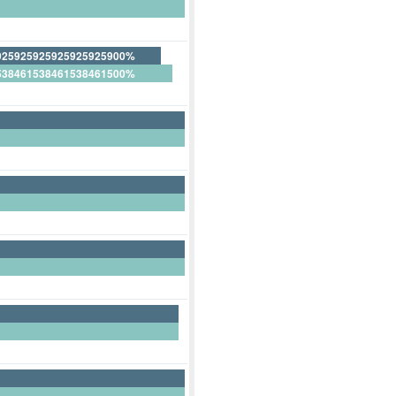
925925925925925925900%
538461538461538461500%
3703703703703703700%