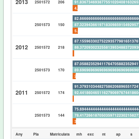
2013
2501572
206
91.83673469387755102040816326
4.854368932038834951456310679
82.66666666666666666666666666
2501573
150
87.32394366197183098591549295
5.333333333333333333333333333
87.15596330275229357798165137
2012
2501572
218
88.37209302325581395348837209
1.376146788990825688073394495
87.05882352941176470588235294
2501573
170
89.69696969696969696969696969
2.941176470588235294117647058
91.37931034482758620689655172
2011
2501572
174
92.44186046511627906976744186
1.149425287356321839080459770
75.69444444444444444444444444
2501573
144
78.41726618705035971223021582
3.472222222222222222222222222
Any
Pla
Matriculats
mh
exc
nt
ap
s