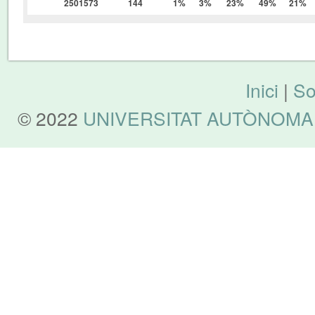
2501573
144
1%
3%
23%
49%
21%
Inici
|
So
© 2022
UNIVERSITAT AUTÒNOMA