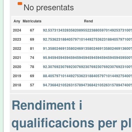
No presentats
Any
Matriculats
Rend
2024
67
92.5373134328358208955223880597014925373100
2023
69
92.7536231884057971014492753623188405797100
2022
81
91.3580246913580246913580246913580246913600
2021
74
95.9459459459459459459459459459459459459500
2020
78
92.3076923076923076923076923076923076923100
2019
69
88.4057971014492753623188405797101449275400
2018
57
94.7368421052631578947368421052631578947400
Rendiment i
qualificacions per p