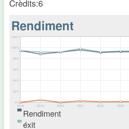
Crèdits:
6
Rendiment
120%
100%
80%
60%
40%
20%
0%
2018
2019
2020
2021
2022
2023
Rendiment
éxit