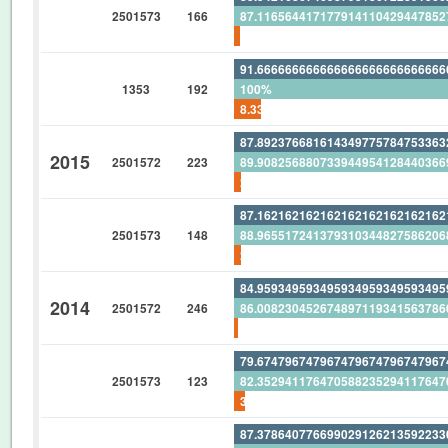
2501573
166
87.11656441717791411042944785
1.807228915662650602409638554
91.66666666666666666666666666
1353
192
100%
8.333333333333333333333333333
87.89237668161434977578475336
2015
2501572
223
89.90825688073394495412844036
2.242152466367713004484304932
87.16216216216216216216216216
2501573
148
88.96551724137931034482758620
2.027027027027027027027027027
84.95934959349593495934959349
2014
2501572
246
86.00823045267489711934156378
1.219512195121951219512195121
79.67479674796747967479674796
2501573
123
82.35294117647058823529411764
3.252032520325203252032520325
87.37864077669902912621359223