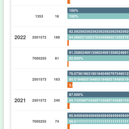
3.067484662576687116564417177
100%
1353
16
100%
0%
92.59259259259259259259259259
2022
2501572
189
94.08602150537634408602150537
1.587301587301587301587301587
91.35802469135802469135802469
7000255
81
92.500%
1.234567901234567901234567901
76.07361963190184049079754601
2501573
163
80.51948051948051948051948051
5.521472392638036809815950920
87.500%
2021
2501572
240
89.74358974358974358974358974
2.500%
95.94594594594594594594594594
7000255
74
98.61111111111111111111111111
2.702702702702702702702702702