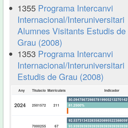
1355
Programa Intercanvi
Internacional/Interuniversitari
Alumnes Visitants Estudis de
Grau (2008)
1353
Programa Intercanvi
Internacional/Interuniversitari
Estudis de Grau (2008)
Any
Titulacio
Matriculats
Indicador
80.09478672985781990521327014
2024
2501572
211
81.2500%
1.421800947867298578199052132
92.53731343283582089552238805
7000255
67
93.93939393939393939393939393