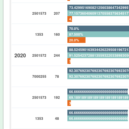
73.42995169082125603864734299
2501573
207
77.15736040609137055837563451
4.830917874396135265700483091
70.0%
1353
160
87.500%
20.0%
88.52459016393442622950819672
2020
2501572
244
91.52542372881355932203389830
3.278688524590163934426229508
92.30769230769230769230769230
7000255
78
92.30769230769230769230769230
0%
66.66666666666666666666666666
2501573
192
69.18918918918918918918918918
3.645833333333333333333333333
66.66666666666666666666666666
1353
48
66.66666666666666666666666666
0%