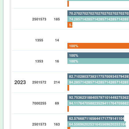
1.492537313432835820895522388
70.27027027027027027027027027
2501573
185
74.28571428571428571428571428
5.405405405405405405405405405
0%
1355
14
0%
100%
100%
1353
16
100%
0%
82.71028037383177570093457943
2023
2501572
214
84.28571428571428571428571428
1.869158878504672897196261682
92.75362318840579710144927536
7000255
69
94.11764705882352941176470588
1.449275362318840579710144927
62.57668711656441717791411042
2501573
163
64.55696202531645569620253164