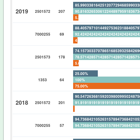
85.99033816425120772946859903
2019
2501572
207
90.81632653061224489795918367
5.314009661835748792270531400
88.40579710144927536231884057
7000255
69
92.42424242424242424242424242
4.347826086956521739130434782
74.15730337078651685393258426
2501573
178
78.57142857142857142857142857
5.617977528089887640449438202
25.00%
1353
64
100%
75.00%
90.54726368159203980099502487
2018
2501572
201
91.91919191919191919191919191
1.492537313432835820895522388
94.73684210526315789473684210
7000255
57
94.73684210526315789473684210
0%