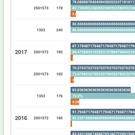
78.08988764044943820224719101
2501573
178
82.73809523809523809523809523
5.617977528089887640449438202
86.66666666666666666666666666
1353
240
86.66666666666666666666666666
0%
87.17948717948717948717948717
2017
2501572
195
89.47368421052631578947368421
2.564102564102564102564102564
70.37037037037037037037037037
2501573
162
73.07692307692307692307692307
3.703703703703703703703703703
63.63636363636363636363636363
1353
176
70.0%
9.090909090909090909090909090
91.79487179487179487179487179
2016
2501572
195
93.22916666666666666666666666
1.538461538461538461538461538
85.54216867469879518072289156