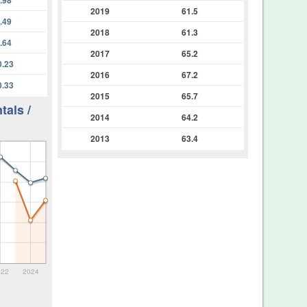
2019
61.5
.49
2018
61.3
.64
2017
65.2
0.23
2016
67.2
0.33
2015
65.7
tals /
2014
64.2
2013
63.4
022
2024