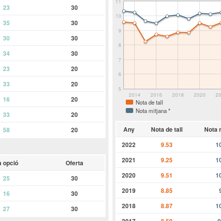
11
23
30
10
35
30
9
30
30
8
34
30
7
23
20
6
33
20
5
2014
2016
2018
2020
2
16
20
Nota de tall
Nota mitjana *
33
20
Any
Nota de tall
Nota 
58
20
2022
9.53
1
2021
9.25
1
a opció
Oferta
2020
9.51
1
25
30
2019
8.85
16
30
2018
8.87
1
27
30
2017
8.59
9