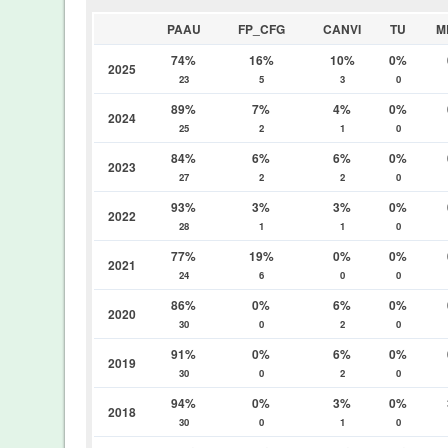
PAAU
FP_CFG
CANVI
TU
M
74%
16%
10%
0%
2025
23
5
3
0
89%
7%
4%
0%
2024
25
2
1
0
84%
6%
6%
0%
2023
27
2
2
0
93%
3%
3%
0%
2022
28
1
1
0
77%
19%
0%
0%
2021
24
6
0
0
86%
0%
6%
0%
2020
30
0
2
0
91%
0%
6%
0%
2019
30
0
2
0
94%
0%
3%
0%
2018
30
0
1
0