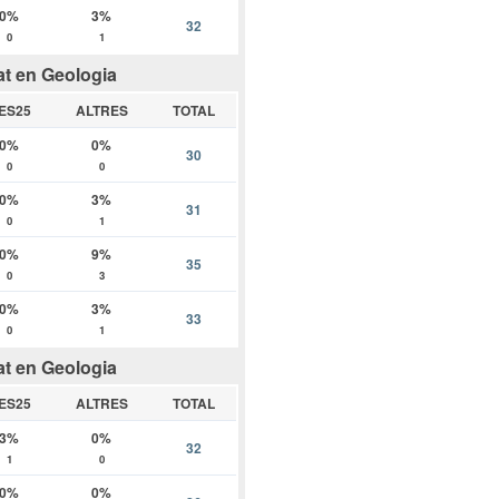
0%
3%
32
0
1
at en Geologia
ES25
ALTRES
TOTAL
0%
0%
30
0
0
0%
3%
31
0
1
0%
9%
35
0
3
0%
3%
33
0
1
at en Geologia
ES25
ALTRES
TOTAL
3%
0%
32
1
0
0%
0%