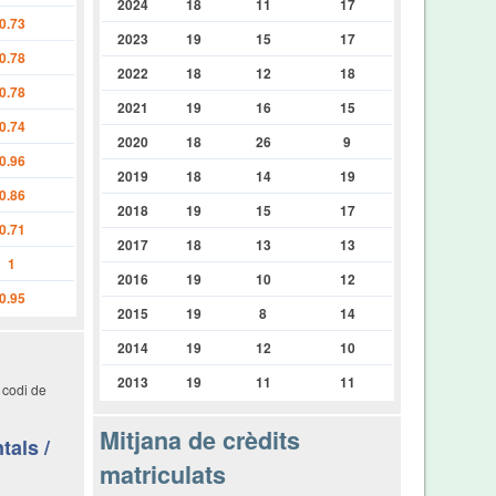
2024
18
11
17
0.73
2023
19
15
17
0.78
2022
18
12
18
0.78
2021
19
16
15
0.74
2020
18
26
9
0.96
2019
18
14
19
0.86
2018
19
15
17
0.71
2017
18
13
13
1
2016
19
10
12
0.95
2015
19
8
14
2014
19
12
10
2013
19
11
11
 codi de
Mitjana de crèdits
tals /
matriculats