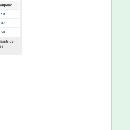
mitjana*
.19
.97
.58
diants de
les