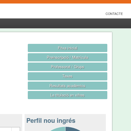
CONTACTE
Fitxa inicial
Preinscripció / Matrícula
Professorat / Grups
Taxes
Resultats acadèmics
La titulació en xifres
Perfil nou ingrés