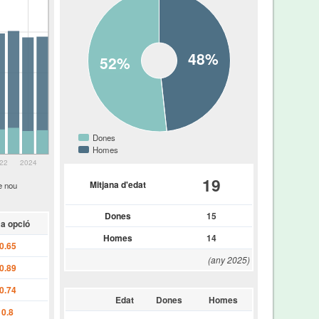
48%
52%
Dones
Homes
22
2024
19
Mitjana d'edat
e nou
Dones
15
a opció
Homes
14
0.65
(any 2025)
0.89
0.74
Edat
Dones
Homes
0.8