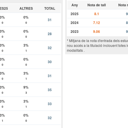
Any
Nota de tall
Nota 
ES25
ALTRES
TOTAL
2025
8.1
9
0%
0%
31
2024
7.12
8
0
0
0%
0%
2023
9.06
9
28
0
0
* Mitjana de la nota d'entrada dels estu
0%
3%
nou accés a la titulació inclouent totes 
32
modalitats .
0
1
0%
0%
30
0
0
0%
3%
31
0
1
0%
9%
35
0
3
0%
3%
33
0
1
3%
0%
32
1
0