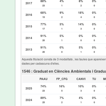
88%
4%
8%
0%
2017
23
1
2
0
68%
9%
18%
0%
2016
15
2
4
0
77%
5%
14%
0%
2015
17
1
3
0
91%
5%
0%
0%
2014
20
1
0
0
91%
0%
5%
0%
2013
20
0
1
0
Aquesta titulació consta de 3 modalitats , les taules que apareixe
dades per cadascuna d'elles.
1546 : Graduat en Ciències Ambientals i Gradu
PAAU
FP_CFG
CANVI
TU
M
74%
16%
10%
0%
2025
23
5
3
0
89%
7%
4%
0%
2024
25
2
1
0