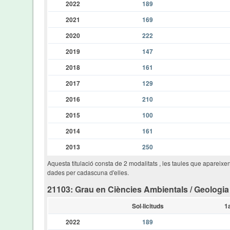
2022
189
2021
169
2020
222
2019
147
2018
161
2017
129
2016
210
2015
100
2014
161
2013
250
Aquesta titulació consta de 2 modalitats , les taules que apareixe
dades per cadascuna d'elles.
21103: Grau en Ciències Ambientals / Geologia
Sol·licituds
1
2022
189