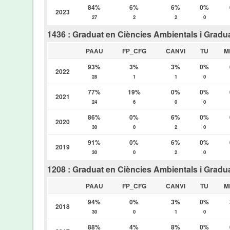
84%
6%
6%
0%
2023
27
2
2
0
1436 : Graduat en Ciències Ambientals i Gradu
PAAU
FP_CFG
CANVI
TU
M
93%
3%
3%
0%
2022
28
1
1
0
77%
19%
0%
0%
2021
24
6
0
0
86%
0%
6%
0%
2020
30
0
2
0
91%
0%
6%
0%
2019
30
0
2
0
1208 : Graduat en Ciències Ambientals i Gradu
PAAU
FP_CFG
CANVI
TU
M
94%
0%
3%
0%
2018
30
0
1
0
88%
4%
8%
0%