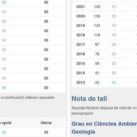
38
30
2021
142
31
23
30
2020
136
35
35
30
2019
123
33
30
30
2018
118
32
34
30
2017
97
26
23
20
2016
78
22
33
20
2015
59
22
16
20
2014
41
22
33
20
2013
22
22
58
20
Nota de tall
n a continuació reflexen aquestes
Aquesta titulació disposa de més de un
preinscripció
Grau en Ciències Ambien
a opció
Oferta
Geologia
38
30