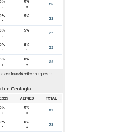
0%
0%
26
0
0
0%
5%
22
0
1
0%
5%
22
0
1
0%
5%
22
0
1
5%
0%
22
1
0
n a continuació reflexen aquestes
at en Geologia
ES25
ALTRES
TOTAL
0%
0%
31
0
0
0%
0%
28
0
0