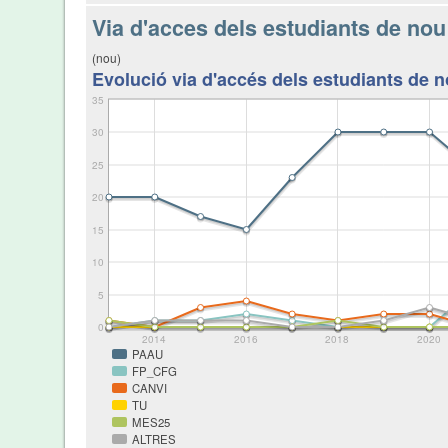
Via d'acces dels estudiants de nou
(nou)
Evolució via d'accés dels estudiants de n
35
30
25
20
15
10
5
0
2014
2016
2018
2020
PAAU
FP_CFG
CANVI
TU
MES25
ALTRES