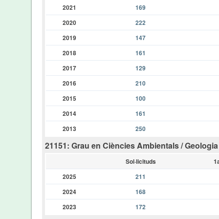
2021
169
2020
222
2019
147
2018
161
2017
129
2016
210
2015
100
2014
161
2013
250
21151: Grau en Ciències Ambientals / Geologia
Sol·licituds
1
2025
211
2024
168
2023
172