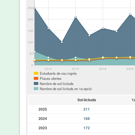
250
200
150
100
50
0
2014
2016
2018
2020
Estudiants de nou ingrés
Places ofertes
Nombre de sol·licituds
Nombre de sol·licituds en 1a opció
Sol·licituds
1
2025
211
2024
168
2023
172