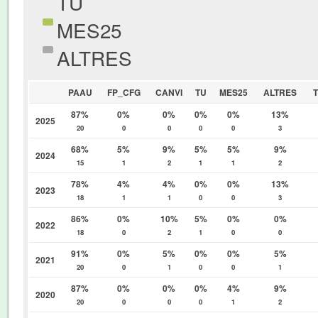
TU
MES25
ALTRES
PAAU
FP_CFG
CANVI
TU
MES25
ALTRES
87%
0%
0%
0%
0%
13%
2025
20
0
0
0
0
3
68%
5%
9%
5%
5%
9%
2024
15
1
2
1
1
2
78%
4%
4%
0%
0%
13%
2023
18
1
1
0
0
3
86%
0%
10%
5%
0%
0%
2022
18
0
2
1
0
0
91%
0%
5%
0%
0%
5%
2021
20
0
1
0
0
1
87%
0%
0%
0%
4%
9%
2020
20
0
0
0
1
2