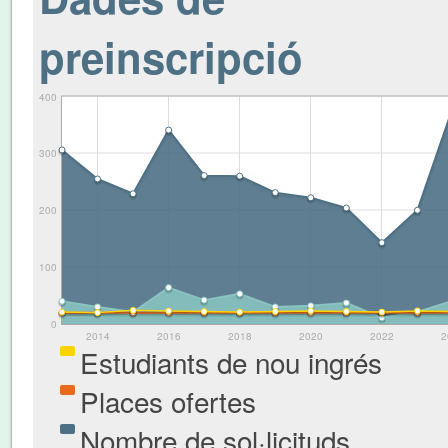
preinscripció
400
300
200
100
0
2014
2016
2018
2020
2022
2
Estudiants de nou ingrés
Places ofertes
Nombre de sol·licituds