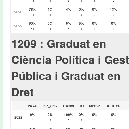
15
1
2
1
1
2
78%
4%
4%
0%
0%
13%
2023
18
1
1
0
0
3
90%
0%
5%
5%
0%
0%
2022
18
0
1
1
0
0
1209 : Graduat en
Ciència Política i Ges
Pública i Graduat en
Dret
PAAU
FP_CFG
CANVI
TU
MES25
ALTRES
0%
0%
100%
0%
0%
0%
2022
0
0
1
0
0
0
91%
0%
5%
0%
0%
5%