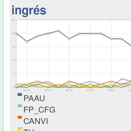
ingrés
25
20
15
10
5
0
2014
2016
2018
2020
2022
2
PAAU
FP_CFG
CANVI