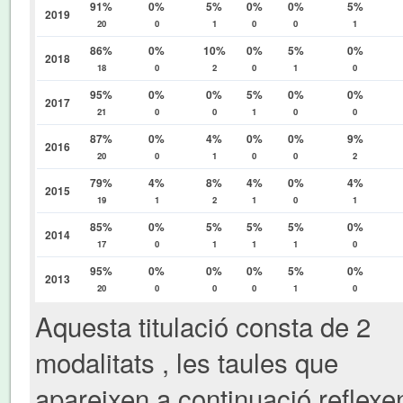
91%
0%
5%
0%
0%
5%
2019
20
0
1
0
0
1
86%
0%
10%
0%
5%
0%
2018
18
0
2
0
1
0
95%
0%
0%
5%
0%
0%
2017
21
0
0
1
0
0
87%
0%
4%
0%
0%
9%
2016
20
0
1
0
0
2
79%
4%
8%
4%
0%
4%
2015
19
1
2
1
0
1
85%
0%
5%
5%
5%
0%
2014
17
0
1
1
1
0
95%
0%
0%
0%
5%
0%
2013
20
0
0
0
1
0
Aquesta titulació consta de 2
modalitats , les taules que
apareixen a continuació reflexe