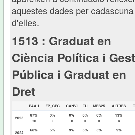
aquestes dades per cadascuna
d'elles.
1513 : Graduat en
Ciència Política i Ges
Pública i Graduat en
Dret
PAAU
FP_CFG
CANVI
TU
MES25
ALTRES
87%
0%
0%
0%
0%
13%
2025
20
0
0
0
0
3
68%
5%
9%
5%
5%
9%
2024