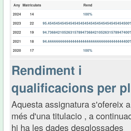
Any
Matriculats
Rend
2024
14
100%
2023
22
95.4545454545454545454545454545454545454500
2022
19
94.7368421052631578947368421052631578947400
2021
18
94.4444444444444444444444444444444444444400
2020
17
100%
Rendiment i
qualificacions per p
Aquesta assignatura s'ofereix a
més d'una titulacio , a continua
hi ha les dades desglossades