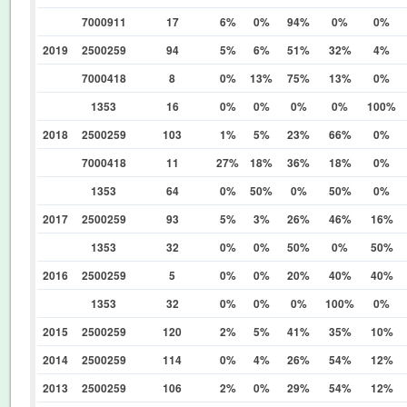
7000911
17
6%
0%
94%
0%
0%
2019
2500259
94
5%
6%
51%
32%
4%
7000418
8
0%
13%
75%
13%
0%
1353
16
0%
0%
0%
0%
100%
2018
2500259
103
1%
5%
23%
66%
0%
7000418
11
27%
18%
36%
18%
0%
1353
64
0%
50%
0%
50%
0%
2017
2500259
93
5%
3%
26%
46%
16%
1353
32
0%
0%
50%
0%
50%
2016
2500259
5
0%
0%
20%
40%
40%
1353
32
0%
0%
0%
100%
0%
2015
2500259
120
2%
5%
41%
35%
10%
2014
2500259
114
0%
4%
26%
54%
12%
2013
2500259
106
2%
0%
29%
54%
12%