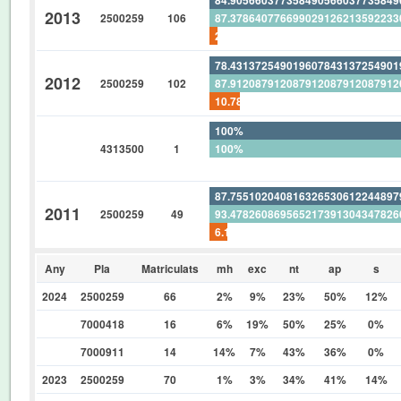
2013
2500259
106
87.37864077669902912621359223
2.830188679245283018867924528
78.43137254901960784313725490
2012
2500259
102
87.91208791208791208791208791
10.78431372549019607843137254
100%
4313500
1
100%
0%
87.75510204081632653061224489
2011
2500259
49
93.47826086956521739130434782
6.122448979591836734693877551
Any
Pla
Matriculats
mh
exc
nt
ap
s
2024
2500259
66
2%
9%
23%
50%
12%
7000418
16
6%
19%
50%
25%
0%
7000911
14
14%
7%
43%
36%
0%
2023
2500259
70
1%
3%
34%
41%
14%