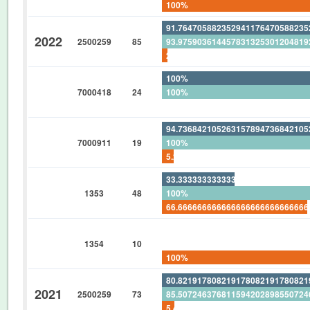
100%
91.76470588235294117647058823
2022
2500259
85
93.97590361445783132530120481
2.352941176470588235294117647
100%
7000418
24
100%
0%
94.73684210526315789473684210
7000911
19
100%
5.263157894736842105263157894
33.33333333333333333333333333
1353
48
100%
66.66666666666666666666666666
0%
1354
10
0%
100%
80.82191780821917808219178082
2021
2500259
73
85.50724637681159420289855072
5.479452054794520547945205479