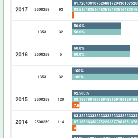
81.72043010752688172043010752
2017
2500259
93
83.51648351648351648351648351
2.150537634408602150537634408
50.0%
1353
32
50.0%
0%
60.0%
2016
2500259
5
60.0%
0%
100%
1353
32
100%
0%
82.500%
2015
2500259
120
89.18918918918918918918918918
7.500%
83.33333333333333333333333333
2014
2500259
114
87.15596330275229357798165137
4.385964912280701754385964912
84.90566037735849056603773584