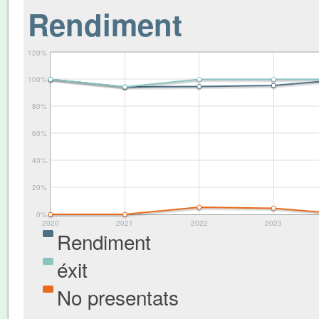
Rendiment
120%
100%
80%
60%
40%
20%
0%
2020
2021
2022
2023
Rendiment
éxit
No presentats