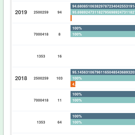
94.68085106382978723404255319
2019
2500259
94
95.69892473118279569892473118
1.063829787234042553191489361
100%
7000418
8
100%
0%
0%
1353
16
0%
0%
95.14563106796116504854368932
2018
2500259
103
100%
4.854368932038834951456310679
100%
7000418
11
100%
0%
100%
1353
64
100%
0%