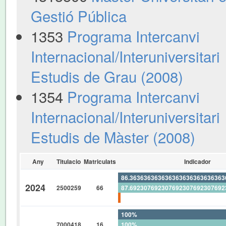
Gestió Pública
1353
Programa Intercanvi
Internacional/Interuniversitari
Estudis de Grau (2008)
1354
Programa Intercanvi
Internacional/Interuniversitari
Estudis de Màster (2008)
Any
Titulacio
Matriculats
Indicador
86.36363636363636363636363636
2024
2500259
66
87.69230769230769230769230769
1.515151515151515151515151515
100%
7000418
16
100%