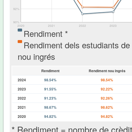
92%
90%
2020
2021
2022
2023
Rendiment *
Rendiment dels estudiants de
nou ingrés
Rendiment
Rendiment nou ingrés
2024
98.54%
98.54%
2023
91.55%
92.22%
2022
91.23%
92.26%
2021
98.67%
98.62%
2020
94.82%
94.82%
* Rendiment = nombre de crèdi