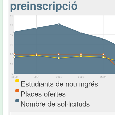
preinscripció
60
50
40
30
20
10
0
2020
2021
2022
2023
2024
Estudiants de nou ingrés
Places ofertes
Nombre de sol·licituds