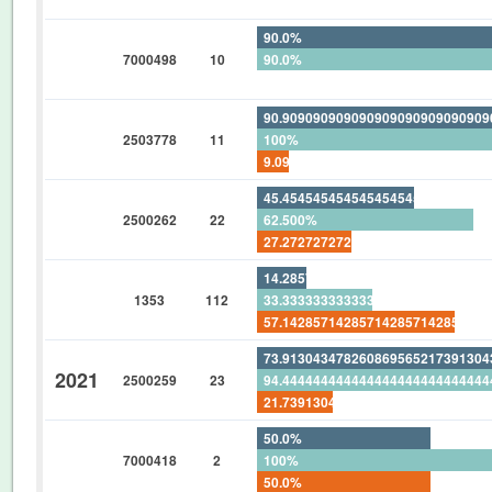
0%
90.0%
7000498
10
90.0%
0%
90.90909090909090909090909090
2503778
11
100%
9.090909090909090909090909090
45.45454545454545454545454545
2500262
22
62.500%
27.27272727272727272727272727
14.28571428571428571428571428
1353
112
33.33333333333333333333333333
57.14285714285714285714285714
73.91304347826086956521739130
2021
2500259
23
94.44444444444444444444444444
21.73913043478260869565217391
50.0%
7000418
2
100%
50.0%