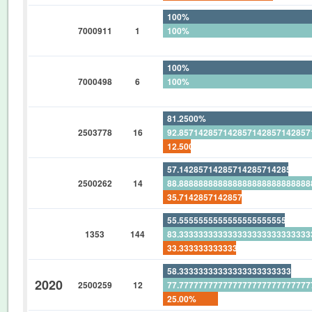
100%
7000911
1
100%
0%
100%
7000498
6
100%
0%
81.2500%
2503778
16
92.85714285714285714285714285
12.500%
57.14285714285714285714285714
2500262
14
88.88888888888888888888888888
35.71428571428571428571428571
55.55555555555555555555555555
1353
144
83.33333333333333333333333333
33.33333333333333333333333333
58.33333333333333333333333333
2020
2500259
12
77.77777777777777777777777777
25.00%