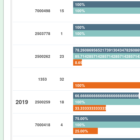
100%
7000498
15
100%
0%
100%
2503778
1
100%
0%
78.26086956521739130434782608
2500262
23
85.71428571428571428571428571
8.695652173913043478260869565
0%
1353
32
0%
100%
66.66666666666666666666666666
2019
2500259
18
100%
33.33333333333333333333333333
75.00%
7000418
4
100%
25.00%