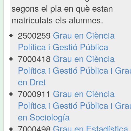
segons el pla en què estan
matriculats els alumnes.
2500259
Grau en Ciència
Política i Gestió Pública
7000418
Grau en Ciència
Política i Gestió Pública i Gra
en Dret
7000911
Grau en Ciència
Política i Gestió Pública i Gra
en Sociología
7000498
Grau en Estadística